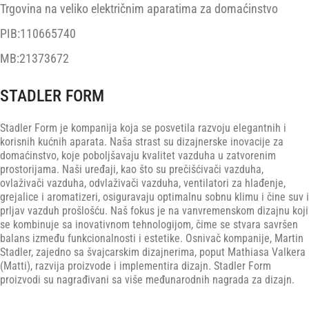
Trgovina na veliko električnim aparatima za domaćinstvo
PIB:110665740
MB:21373672
STADLER FORM
Stadler Form je kompanija koja se posvetila razvoju elegantnih i
korisnih kućnih aparata. Naša strast su dizajnerske inovacije za
domaćinstvo, koje poboljšavaju kvalitet vazduha u zatvorenim
prostorijama. Naši uređaji, kao što su prečišćivači vazduha,
ovlaživači vazduha, odvlaživači vazduha, ventilatori za hlađenje,
grejalice i aromatizeri, osiguravaju optimalnu sobnu klimu i čine suv i
prljav vazduh prošlošću. Naš fokus je na vanvremenskom dizajnu koji
se kombinuje sa inovativnom tehnologijom, čime se stvara savršen
balans između funkcionalnosti i estetike. Osnivač kompanije, Martin
Stadler, zajedno sa švajcarskim dizajnerima, poput Mathiasa Valkera
(Matti), razvija proizvode i implementira dizajn. Stadler Form
proizvodi su nagrađivani sa više međunarodnih nagrada za dizajn.