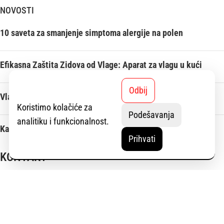
NOVOSTI
10 saveta za smanjenje simptoma alergije na polen
Efikasna Zaštita Zidova od Vlage: Aparat za vlagu u kući
Odbij
Vlaga u kući: Rešenje za vlagu i buđ po zidovima
Koristimo kolačiće za
Podešavanja
analitiku i funkcionalnost.
Kako rashladiti kuću bez klime: četiri jednostavna saveta
Prihvati
KONTAKT
11. aprila bb, Novi Beograd - Ledine
(060) 3939-354
TC BEO, II sprat, Zvezdara