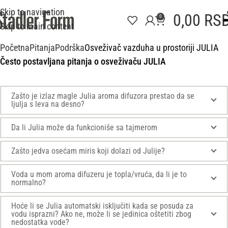
Skip to navigation
0,00
RS
0
Skip to main content
Početna
Pitanja
Podrška
Osveživač vazduha u prostoriji JULIA
Često postavljana pitanja o osveživaču JULIA
Zašto je izlaz magle Julia aroma difuzora prestao da se
ljulja s leva na desno?
Da li Julia može da funkcioniše sa tajmerom
Zašto jedva osećam miris koji dolazi od Julije?
Voda u mom aroma difuzeru je topla/vruća, da li je to
normalno?
Hoće li se Julia automatski isključiti kada se posuda za
vodu isprazni? Ako ne, može li se jedinica oštetiti zbog
nedostatka vode?