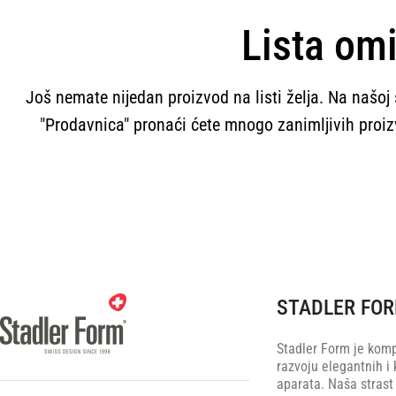
Lista omi
Još nemate nijedan proizvod na listi želja.
Na našoj 
"Prodavnica" pronaći ćete mnogo zanimljivih proi
STADLER FO
Stadler Form je komp
razvoju elegantnih i 
aparata. Naša strast