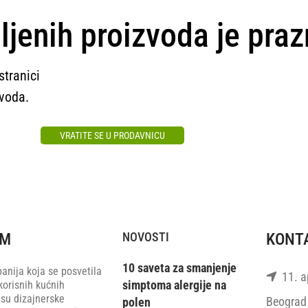
ljenih proizvoda je praz
stranici
zvoda.
VRATITE SE U PRODAVNICU
RM
NOVOSTI
KONT
10 saveta za smanjenje
anija koja se posvetila
11. ap
simptoma alergije na
korisnih kućnih
 su dizajnerske
Beograd 
polen