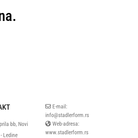
na.
AKT
E-mail:
info@stadlerform.rs
Web-adresa:
rila bb, Novi
www.stadlerform.rs
- Ledine