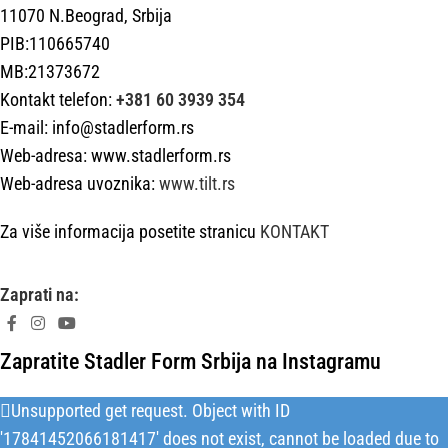
11070 N.Beograd, Srbija
PIB:110665740
MB:21373672
Kontakt telefon:
+381 60 3939 354
E-mail: info@stadlerform.rs
Web-adresa: www.stadlerform.rs
Web-adresa uvoznika:
www.tilt.rs
Za više informacija posetite stranicu
KONTAKT
Zaprati na:
Zapratite Stadler Form Srbija na Instagramu
Unsupported get request. Object with ID
'17841452066181417' does not exist, cannot be loaded due to