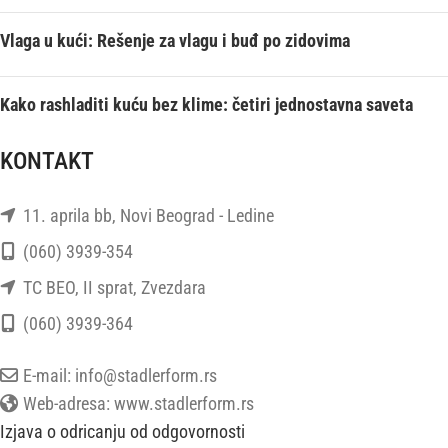
Vlaga u kući: Rešenje za vlagu i buđ po zidovima
Kako rashladiti kuću bez klime: četiri jednostavna saveta
KONTAKT
11. aprila bb, Novi Beograd - Ledine
(060) 3939-354
TC BEO, II sprat, Zvezdara
(060) 3939-364
E-mail: info@stadlerform.rs
Web-adresa: www.stadlerform.rs
Izjava o odricanju od odgovornosti