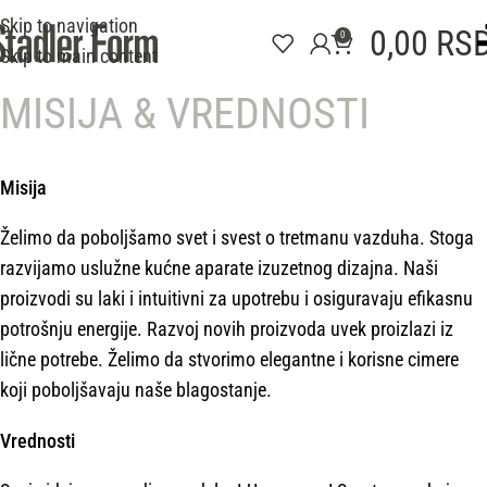
Skip to navigation
0,00
RS
0
Skip to main content
MISIJA & VREDNOSTI
Misija
Želimo da poboljšamo svet i svest o tretmanu vazduha. Stoga
razvijamo uslužne kućne aparate izuzetnog dizajna. Naši
proizvodi su laki i intuitivni za upotrebu i osiguravaju efikasnu
potrošnju energije. Razvoj novih proizvoda uvek proizlazi iz
lične potrebe. Želimo da stvorimo elegantne i korisne cimere
koji poboljšavaju naše blagostanje.
Vrednosti