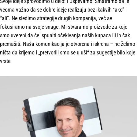
Svoje ideje sprovodimo u delo: I Uspevamo! Smatramo da je
veoma važno da se dobre ideje realizuju bez ikakvih “ako” i
“ali”. Ne sledimo strategije drugih kompanija, već se
fokusiramo na svoje snage. Mi stvaramo proizvode za koje
smo uvereni da će ispuniti očekivanja naših kupaca ili ih čak
premašiti. Naša komunikacija je otvorena i iskrena – ne želimo
ništa da krijemo i „pretvorili smo se u uši“ za sugestije bilo koje
vrste!