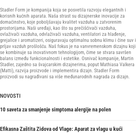
Stadler Form je kompanija koja se posvetila razvoju elegantnih i
korisnih kućnih aparata. Naša strast su dizajnerske inovacije za
domaćinstvo, koje poboljšavaju kvalitet vazduha u zatvorenim
prostorijama. Naši uređaji, kao što su prečišćivači vazduha,
ovlaživači vazduha, odvlaživači vazduha, ventilatori za hlađenje,
grejalice i aromatizeri, osiguravaju optimalnu sobnu klimu i čine suv i
prljav vazduh prošlošću. Naš fokus je na vanvremenskom dizajnu koji
se kombinuje sa inovativnom tehnologijom, čime se stvara savršen
balans između funkcionalnosti i estetike. Osnivač kompanije, Martin
Stadler, zajedno sa švajcarskim dizajnerima, poput Mathiasa Valkera
(Matti), razvija proizvode i implementira dizajn. Stadler Form
proizvodi su nagrađivani sa više međunarodnih nagrada za dizajn.
NOVOSTI
10 saveta za smanjenje simptoma alergije na polen
Efikasna Zaštita Zidova od Vlage: Aparat za vlagu u kući