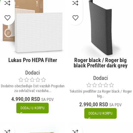
NOVO
Lukas Pro HEPA Filter
Roger black / Roger big
black Prefilter dark grey
Dodaci
Dodaci
Dodatno obezbeđuje čist vazduh Pogodan
za odvlaživač vazduha...
Tekstilni predfilter za Roger black / Roger
big...
4.990,00
RSD
SA PDV
2.990,00
RSD
SA PDV
DODAJ U KORPU
DODAJ U KORPU