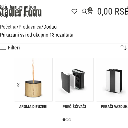
Skip to navigation
0,00
RS
0
Skip to main content
Početna
Prodavnica
Dodaci
Prikazani svi od ukupno 13 rezultata
Filteri
AROMA DIFUZERI
PREČIŠĆIVAČI
PERAČI VAZDUH