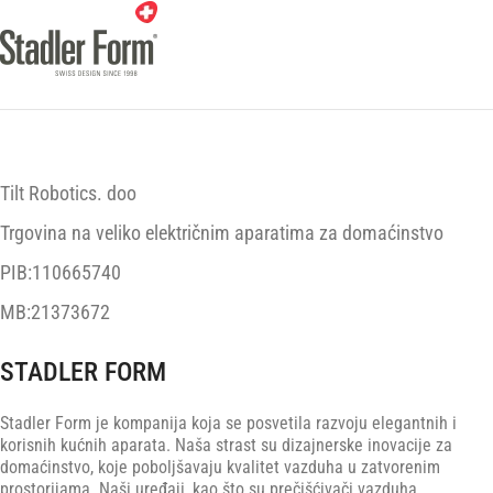
Tilt Robotics. doo
Trgovina na veliko električnim aparatima za domaćinstvo
PIB:110665740
MB:21373672
STADLER FORM
Stadler Form je kompanija koja se posvetila razvoju elegantnih i
korisnih kućnih aparata. Naša strast su dizajnerske inovacije za
domaćinstvo, koje poboljšavaju kvalitet vazduha u zatvorenim
prostorijama. Naši uređaji, kao što su prečišćivači vazduha,