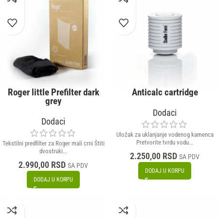
Roger little Prefilter dark
Anticalc cartridge
grey
Dodaci
Dodaci
Uložak za uklanjanje vodenog kamenca
Pretvorite tvrdu vodu...
Tekstilni predfilter za Roger mali crni Štiti
dvostruki...
2.250,00
RSD
SA PDV
2.990,00
RSD
SA PDV
DODAJ U KORPU
DODAJ U KORPU