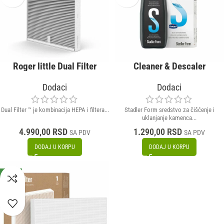
Roger little Dual Filter
Cleaner & Descaler
Dodaci
Dodaci
Dual Filter ™ je kombinacija HEPA i filtera...
Stadler Form sredstvo za čišćenje i
uklanjanje kamenca...
4.990,00
RSD
1.290,00
RSD
SA PDV
SA PDV
DODAJ U KORPU
DODAJ U KORPU
NOVO