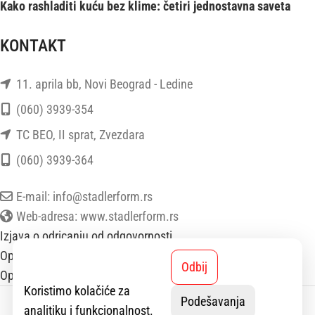
Kako rashladiti kuću bez klime: četiri jednostavna saveta
KONTAKT
11. aprila bb, Novi Beograd - Ledine
(060) 3939-354
TC BEO, II sprat, Zvezdara
(060) 3939-364
E-mail: info@stadlerform.rs
Web-adresa: www.stadlerform.rs
Izjava o odricanju od odgovornosti
Opšti uslovi poslovanja
Odbij
Opšti uslovi prodaje
Koristimo kolačiće za
StadlerForm
2025 SVA PRAVA ZADRŽANA.
Podešavanja
analitiku i funkcionalnost.