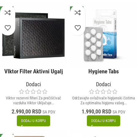
NOVO
NOVO
VIktor Filter Aktivni Ugalj
Hygiene Tabs
Dodaci
Dodaci
Viktor rezervni filteri Za prečišćivač
Održavajte ovlaživače higijenski čistima
vazduha Viktor Uključuje...
Za optimalnu higijenu vašeg...
2.990,00
RSD
1.990,00
RSD
SA PDV
SA PDV
DODAJ U KORPU
DODAJ U KORPU