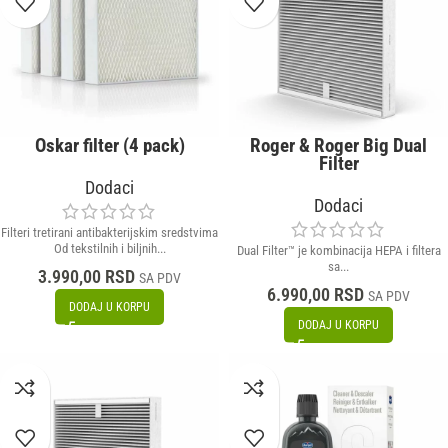
Oskar filter (4 pack)
Roger & Roger Big Dual
Filter
Dodaci
Dodaci
Filteri tretirani antibakterijskim sredstvima
Od tekstilnih i biljnih...
Dual Filter™ je kombinacija HEPA i filtera
sa...
3.990,00
RSD
SA PDV
6.990,00
RSD
SA PDV
DODAJ U KORPU
DODAJ U KORPU