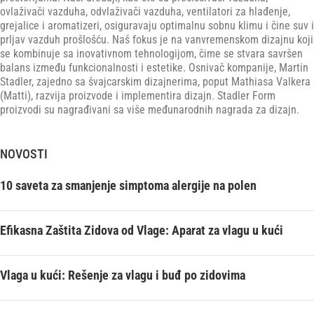
ovlaživači vazduha, odvlaživači vazduha, ventilatori za hlađenje,
grejalice i aromatizeri, osiguravaju optimalnu sobnu klimu i čine suv i
prljav vazduh prošlošću. Naš fokus je na vanvremenskom dizajnu koji
se kombinuje sa inovativnom tehnologijom, čime se stvara savršen
balans između funkcionalnosti i estetike. Osnivač kompanije, Martin
Stadler, zajedno sa švajcarskim dizajnerima, poput Mathiasa Valkera
(Matti), razvija proizvode i implementira dizajn. Stadler Form
proizvodi su nagrađivani sa više međunarodnih nagrada za dizajn.
NOVOSTI
10 saveta za smanjenje simptoma alergije na polen
Efikasna Zaštita Zidova od Vlage: Aparat za vlagu u kući
Vlaga u kući: Rešenje za vlagu i buđ po zidovima