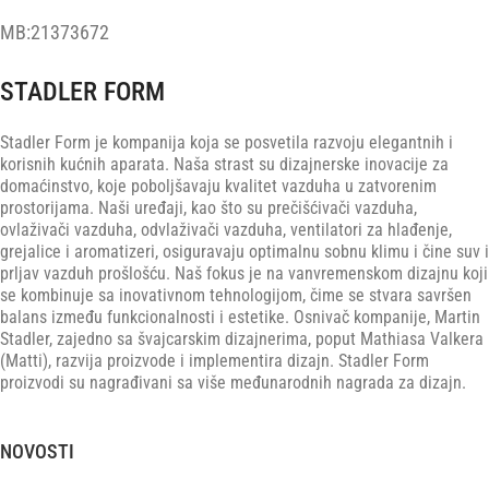
MB:21373672
STADLER FORM
Stadler Form je kompanija koja se posvetila razvoju elegantnih i
korisnih kućnih aparata. Naša strast su dizajnerske inovacije za
domaćinstvo, koje poboljšavaju kvalitet vazduha u zatvorenim
prostorijama. Naši uređaji, kao što su prečišćivači vazduha,
ovlaživači vazduha, odvlaživači vazduha, ventilatori za hlađenje,
grejalice i aromatizeri, osiguravaju optimalnu sobnu klimu i čine suv i
prljav vazduh prošlošću. Naš fokus je na vanvremenskom dizajnu koji
se kombinuje sa inovativnom tehnologijom, čime se stvara savršen
balans između funkcionalnosti i estetike. Osnivač kompanije, Martin
Stadler, zajedno sa švajcarskim dizajnerima, poput Mathiasa Valkera
(Matti), razvija proizvode i implementira dizajn. Stadler Form
proizvodi su nagrađivani sa više međunarodnih nagrada za dizajn.
NOVOSTI