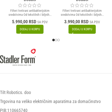
Filteri tretirani antibakterijskim
Filteri tretirani antibakterijskim
sredstvima Od tekstilnih i biljnih...
sredstvima Od tekstilnih i biljnih...
5.990,00
RSD
3.990,00
RSD
SA PDV
SA PDV
DODAJ U KORPU
DODAJ U KORPU
Tilt Robotics. doo
Trgovina na veliko električnim aparatima za domaćinstvo
PIB:110665740