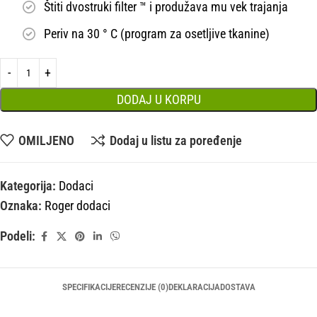
Štiti dvostruki filter ™ i produžava mu vek trajanja
Periv na 30 ° C (program za osetljive tkanine)
DODAJ U KORPU
OMILJENO
Dodaj u listu za poređenje
Kategorija:
Dodaci
Oznaka:
Roger dodaci
Podeli:
SPECIFIKACIJE
RECENZIJE (0)
DEKLARACIJA
DOSTAVA