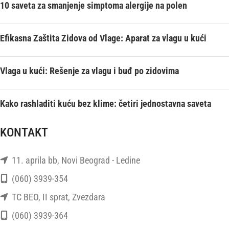
10 saveta za smanjenje simptoma alergije na polen
Efikasna Zaštita Zidova od Vlage: Aparat za vlagu u kući
Vlaga u kući: Rešenje za vlagu i buđ po zidovima
Kako rashladiti kuću bez klime: četiri jednostavna saveta
KONTAKT
11. aprila bb, Novi Beograd - Ledine
(060) 3939-354
TC BEO, II sprat, Zvezdara
(060) 3939-364