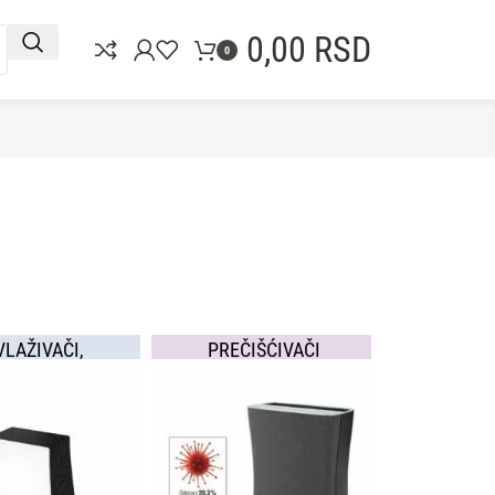
0,00
RSD
0
VLAŽIVAČI,
PREČIŠĆIVAČI
EČIŠĆIVAČI