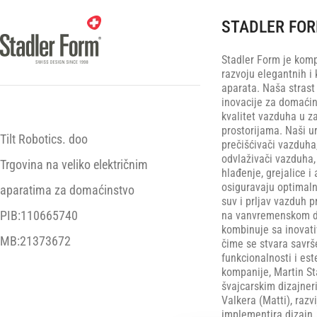
STADLER FO
Stadler Form je komp
razvoju elegantnih i 
aparata. Naša strast
inovacije za domaćin
kvalitet vazduha u z
prostorijama. Naši ur
Tilt Robotics. doo
prečišćivači vazduha
odvlaživači vazduha, 
Trgovina na veliko električnim
hlađenje, grejalice i 
osiguravaju optimaln
aparatima za domaćinstvo
suv i prljav vazduh p
PIB:110665740
na vanvremenskom di
kombinuje sa inovat
MB:21373672
čime se stvara savr
funkcionalnosti i est
kompanije, Martin St
švajcarskim dizajne
Valkera (Matti), razv
implementira dizajn.