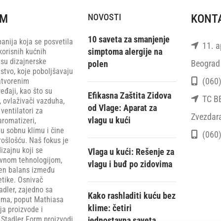
RM
NOVOSTI
KONT
10 saveta za smanjenje
anija koja se posvetila
11. ap
simptoma alergije na
korisnih kućnih
 su dizajnerske
Beograd 
polen
stvo, koje poboljšavaju
(060)
atvorenim
eđaji, kao što su
Efikasna Zaštita Zidova
TC BEO
, ovlaživači vazduha,
od Vlage: Aparat za
ventilatori za
Zvezdar
vlagu u kući
aromatizeri,
u sobnu klimu i čine
(060)
rošlošću. Naš fokus je
zajnu koji se
Vlaga u kući: Rešenje za
ivnom tehnologijom,
vlagu i buđ po zidovima
šen balans između
etike. Osnivač
adler, zajedno sa
Kako rashladiti kuću bez
rima, poput Mathiasa
klime: četiri
ija proizvode i
 Stadler Form proizvodi
jednostavna saveta