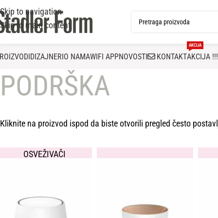
Skip to navigation
Skip to main content
AKCIJA
ROIZVODI
DIZAJNERI
O NAMA
WIFI APP
NOVOSTI
KONTAKT
AKCIJA !!!
PODRŠKA
Kliknite na proizvod ispod da biste otvorili pregled često posta
OSVEŽIVAČI