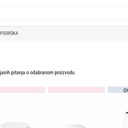
PODRŠKA
vljanih pitanja o odabranom proizvodu.
O
PR