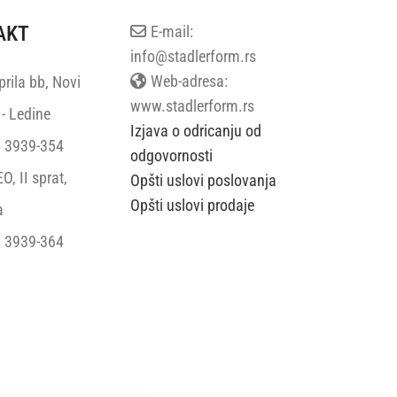
AKT
E-mail:
info@stadlerform.rs
Web-adresa:
rila bb, Novi
www.stadlerform.rs
- Ledine
Izjava o odricanju od
 3939-354
odgovornosti
, II sprat,
Opšti uslovi poslovanja
Opšti uslovi prodaje
a
 3939-364