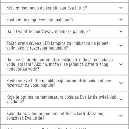
Koje mirise mogu da koristim za Eva Little?
Zašto miris moje Eve nije malo jači?
Da li Eva little podržava vremensko paljenje?
Zašto svetli crvena LED lampica za indikaciju da je bez
vode iako je rezervoar napunjen?
Da li će se uređaj automatski isključiti kada se posuda za
vodu isprazni? Ako ne, može li se jedinica oštetiti zbog
nedostatka vode?
Zašto se Eva Little ne uključuje automatski nakon što se
rezervoar za vodu napuni?
Koja je optimalna temperatura vode za Eva Little ovlaživač
vazduha?
Kako da pravilno promenim antiticalc kertridž za moj
ovlaživač Eva Little?