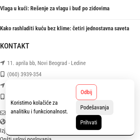
Vlaga u kući: Rešenje za vlagu i buđ po zidovima
Kako rashladiti kuću bez klime: četiri jednostavna saveta
KONTAKT
11. aprila bb, Novi Beograd - Ledine
(060) 3939-354
TC BEO, II sprat, Zvezdara
Odbij
(060) 3939-364
Koristimo kolačiće za
Podešavanja
analitiku i funkcionalnost.
E-mail: info@stadlerform.rs
Web-adresa: www.stadlerform.rs
Prihvati
Izjava o odricanju od odgovornosti
Opšti uslovi poslovanja