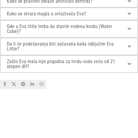
Kako se pravilno odlaže antiticalc kertridž?
Kako se stvara magla u ovlaživaču Eva?
Gde u Eva little treba da stavim vodenu kocku (Water
Cube)?
Da li će podešavanja biti sačuvana kada isključim Eva
Little?
Zašto Eva mala nije pogodna za tvrdu vodu veću od 21
stepen dH?