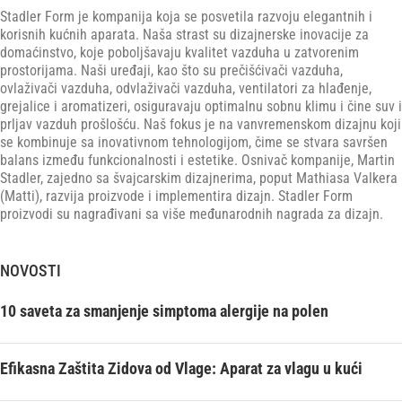
Stadler Form je kompanija koja se posvetila razvoju elegantnih i
korisnih kućnih aparata. Naša strast su dizajnerske inovacije za
domaćinstvo, koje poboljšavaju kvalitet vazduha u zatvorenim
prostorijama. Naši uređaji, kao što su prečišćivači vazduha,
ovlaživači vazduha, odvlaživači vazduha, ventilatori za hlađenje,
grejalice i aromatizeri, osiguravaju optimalnu sobnu klimu i čine suv i
prljav vazduh prošlošću. Naš fokus je na vanvremenskom dizajnu koji
se kombinuje sa inovativnom tehnologijom, čime se stvara savršen
balans između funkcionalnosti i estetike. Osnivač kompanije, Martin
Stadler, zajedno sa švajcarskim dizajnerima, poput Mathiasa Valkera
(Matti), razvija proizvode i implementira dizajn. Stadler Form
proizvodi su nagrađivani sa više međunarodnih nagrada za dizajn.
NOVOSTI
10 saveta za smanjenje simptoma alergije na polen
Efikasna Zaštita Zidova od Vlage: Aparat za vlagu u kući