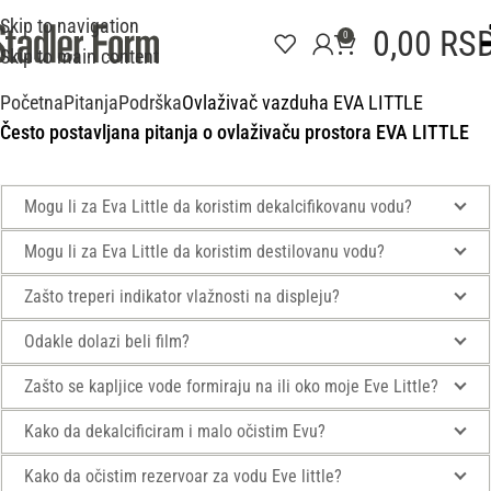
Skip to navigation
0,00
RS
0
Skip to main content
Početna
Pitanja
Podrška
Ovlaživač vazduha EVA LITTLE
Često postavljana pitanja o ovlaživaču prostora EVA LITTLE
Mogu li za Eva Little da koristim dekalcifikovanu vodu?
Mogu li za Eva Little da koristim destilovanu vodu?
Zašto treperi indikator vlažnosti na displeju?
Odakle dolazi beli film?
Zašto se kapljice vode formiraju na ili oko moje Eve Little?
Kako da dekalcificiram i malo očistim Evu?
Kako da očistim rezervoar za vodu Eve little?