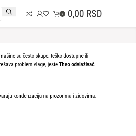
0,00
RSD
0
mašine su često skupe, teško dostupne ili
 rešava problem vlage, jeste
Theo odvlaživač
tvaraju kondenzaciju na prozorima i zidovima.