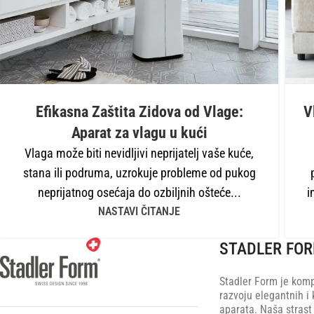
Efikasna Zaštita Zidova od Vlage:
V
Aparat za vlagu u kući
Vlaga može biti nevidljivi neprijatelj vaše kuće,
stana ili podruma, uzrokuje probleme od pukog
neprijatnog osećaja do ozbiljnih ošteće...
i
NASTAVI ČITANJE
STADLER FO
Stadler Form je komp
razvoju elegantnih i 
aparata. Naša strast