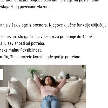
eštaja zbog povećane vlažnosti.
nja višak vlage iz prostora. Njegove ključne funkcije uključuju:
e dnevno, što ga čini savršenim za prostorije do 40 m².
0%, u zavisnosti od potreba.
maksimalnu fleksibilnost.
učki, Theo možete koristiti gde god je potrebno.