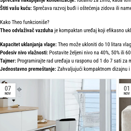
Štiti vašu kuću:
Sprečava razvoj buđi i oštećenja zidova ili nam
Kako Theo funkcioniše?
Theo odvlaživač vazduha
je kompaktan uređaj koji efikasno ukla
Kapacitet uklanjanja vlage:
Theo može ukloniti do 10 litara vlag
Podesiv nivo vlažnosti:
Postavite željeni nivo na 40%, 50% ili 6
Tajmer:
Programirajte rad uređaja u rasponu od 1 do 7 sati za 
Jednostavno premeštanje:
Zahvaljujući kompaktnom dizajnu i r
07
01
NOV
NOV