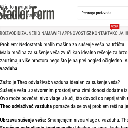
Skip to navigation
Skip to main content
AKCIJA
ROIZVODI
DIZAJNERI
O NAMA
WIFI APP
NOVOSTI
KONTAKT
AKCIJA !!!
Problem: Nedostatak malih mašina za sušenje veša na tržištu
Mala mašina za sušenje veša zvuči kao idealno rešenje za brzo
zauzimaju više prostora nego što je na prvi pogled očigledno. Al
vazduha
.
Zašto je Theo odvlaživač vazduha idealan za sušenje veša?
Sušenje veša u zatvorenim prostorijama zimi donosi dodatne iza
Ovo može povećati nivo vlage u kući, što dovodi do neprijatnih m
Theo odvlaživač vazduha
pomaže da se ovaj problem reši na je
Ubrzava sušenje veša:
Smanjenjem nivoa vlage u vazduhu, The
Sprečava nakupljanje kondenzacije:
Idealno za zimu, kada tem