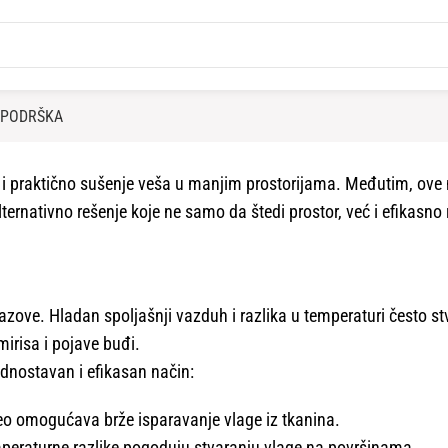
PODRŠKA
 i praktično sušenje veša u manjim prostorijama. Međutim, ove 
ternativno rešenje koje ne samo da štedi prostor, već i efikasno
zove. Hladan spoljašnji vazduh i razlika u temperaturi često s
irisa i pojave buđi.
dnostavan i efikasan način:
o omogućava brže isparavanje vlage iz tkanina.
peraturne razlike pogoduju stvaranju vlage na površinama.