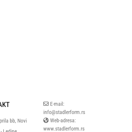
AKT
E-mail:
info@stadlerform.rs
Web-adresa:
rila bb, Novi
www.stadlerform.rs
- Ledine