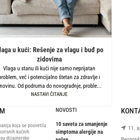
laga u kući: Rešenje za vlagu i buđ po
zidovima
Vlaga u stanu ili kući nije samo neprijatan
problem, već i potencijalno štetan za zdravlje i
movinu. Od podruma do novogradnje, proble...
NASTAVI ČITANJE
RM
NOVOSTI
KONT
10 saveta za smanjenje
anija koja se posvetila
11. ap
simptoma alergije na
korisnih kućnih
 su dizajnerske
Beograd 
polen