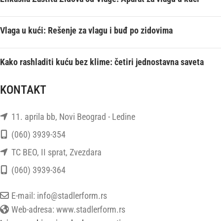
Vlaga u kući: Rešenje za vlagu i buđ po zidovima
Kako rashladiti kuću bez klime: četiri jednostavna saveta
KONTAKT
11. aprila bb, Novi Beograd - Ledine
(060) 3939-354
TC BEO, II sprat, Zvezdara
(060) 3939-364
E-mail: info@stadlerform.rs
Web-adresa: www.stadlerform.rs