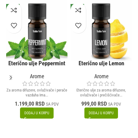
NOVO
NOVO
Eterično ulje Peppermint
Eterično ulje Lemon
Arome
Arome
Za aroma difuzere, ovlaživače i perače
Eterično ulje za aroma difuzere,
vazduha Ima...
ovlaživače i prečišćivače...
1.199,00
RSD
999,00
RSD
SA PDV
SA PDV
DODAJ U KORPU
DODAJ U KORPU