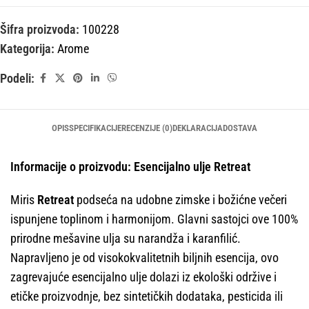
Šifra proizvoda:
100228
Kategorija:
Arome
Podeli:
OPIS
SPECIFIKACIJE
RECENZIJE (0)
DEKLARACIJA
DOSTAVA
Informacije o proizvodu: Esencijalno ulje Retreat
Miris
Retreat
podseća na udobne zimske i božićne večeri
ispunjene toplinom i harmonijom. Glavni sastojci ove 100%
prirodne mešavine ulja su narandža i karanfilić.
Napravljeno je od visokokvalitetnih biljnih esencija, ovo
zagrevajuće esencijalno ulje dolazi iz ekološki održive i
etičke proizvodnje, bez sintetičkih dodataka, pesticida ili