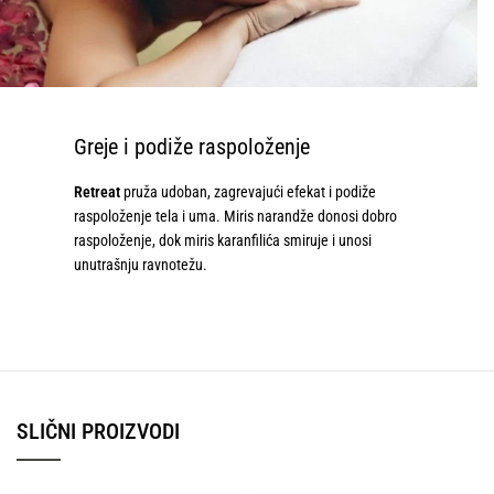
Greje i podiže raspoloženje
Retreat
pruža udoban, zagrevajući efekat i podiže
raspoloženje tela i uma. Miris narandže donosi dobro
raspoloženje, dok miris karanfilića smiruje i unosi
unutrašnju ravnotežu.
SLIČNI PROIZVODI