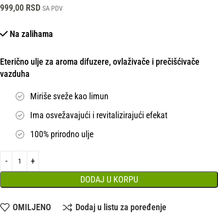
999,00
RSD
SA PDV
Na zalihama
Eterično ulje za aroma difuzere, ovlaživače i prečišćivače
vazduha
Miriše sveže kao limun
Ima osvežavajući i revitalizirajući efekat
100% prirodno ulje
DODAJ U KORPU
OMILJENO
Dodaj u listu za poređenje