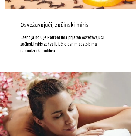
Osvežavajući, začinski miris
Esencijalno ulje
Retreat
ima prijatan osvežavajući i
začinski miris zahvaljujući glavnim sastojcima –
narandži i karanfiliću.