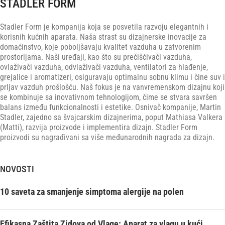
STADLER FORM
Stadler Form je kompanija koja se posvetila razvoju elegantnih i
korisnih kućnih aparata. Naša strast su dizajnerske inovacije za
domaćinstvo, koje poboljšavaju kvalitet vazduha u zatvorenim
prostorijama. Naši uređaji, kao što su prečišćivači vazduha,
ovlaživači vazduha, odvlaživači vazduha, ventilatori za hlađenje,
grejalice i aromatizeri, osiguravaju optimalnu sobnu klimu i čine suv i
prljav vazduh prošlošću. Naš fokus je na vanvremenskom dizajnu koji
se kombinuje sa inovativnom tehnologijom, čime se stvara savršen
balans između funkcionalnosti i estetike. Osnivač kompanije, Martin
Stadler, zajedno sa švajcarskim dizajnerima, poput Mathiasa Valkera
(Matti), razvija proizvode i implementira dizajn. Stadler Form
proizvodi su nagrađivani sa više međunarodnih nagrada za dizajn.
NOVOSTI
10 saveta za smanjenje simptoma alergije na polen
Efikasna Zaštita Zidova od Vlage: Aparat za vlagu u kući