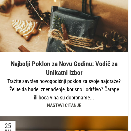
Najbolji Poklon za Novu Godinu: Vodič za
Unikatni Izbor
Tražite savršen novogodišnji poklon za svoje najdraže?
Želite da bude iznenađenje, korisno i održivo? Čarape
ili boca vina su dobroname...
NASTAVI ČITANJE
25