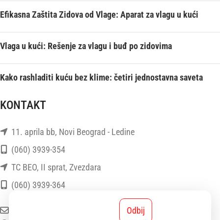
Efikasna Zaštita Zidova od Vlage: Aparat za vlagu u kući
Vlaga u kući: Rešenje za vlagu i buđ po zidovima
Kako rashladiti kuću bez klime: četiri jednostavna saveta
KONTAKT
11. aprila bb, Novi Beograd - Ledine
(060) 3939-354
TC BEO, II sprat, Zvezdara
(060) 3939-364
E-mail: info@stadlerform.rs
Odbij