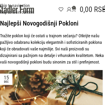
Skip to navigation
0,00
RS
0
Skip to main content
Najlepši Novogodišnji Pokloni
Tražite poklon koji će ostati u trajnom sećanju? Otkrijte našu
pažljivo odabranu kolekciju elegantnih i sofisticiranih poklona
koji će obradovati vaše najmilije. Svi naši proizvodi su
dizajnirani sa pažnjom na detalje i vrhunskim kvalitetom. Neka
vaši novogodišnji pokloni budu sinonim za stil i prefinjenost.
15
DEC