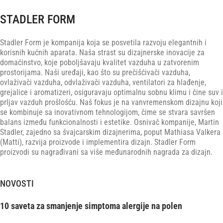
STADLER FORM
Stadler Form je kompanija koja se posvetila razvoju elegantnih i
korisnih kućnih aparata. Naša strast su dizajnerske inovacije za
domaćinstvo, koje poboljšavaju kvalitet vazduha u zatvorenim
prostorijama. Naši uređaji, kao što su prečišćivači vazduha,
ovlaživači vazduha, odvlaživači vazduha, ventilatori za hlađenje,
grejalice i aromatizeri, osiguravaju optimalnu sobnu klimu i čine suv i
prljav vazduh prošlošću. Naš fokus je na vanvremenskom dizajnu koji
se kombinuje sa inovativnom tehnologijom, čime se stvara savršen
balans između funkcionalnosti i estetike. Osnivač kompanije, Martin
Stadler, zajedno sa švajcarskim dizajnerima, poput Mathiasa Valkera
(Matti), razvija proizvode i implementira dizajn. Stadler Form
proizvodi su nagrađivani sa više međunarodnih nagrada za dizajn.
NOVOSTI
10 saveta za smanjenje simptoma alergije na polen