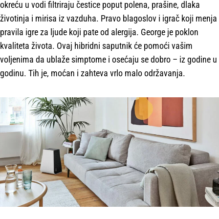
okreću u vodi filtriraju čestice poput polena, prašine, dlaka
životinja i mirisa iz vazduha. Pravo blagoslov i igrač koji menja
pravila igre za ljude koji pate od alergija. George je poklon
kvaliteta života. Ovaj hibridni saputnik će pomoći vašim
voljenima da ublaže simptome i osećaju se dobro – iz godine u
godinu. Tih je, moćan i zahteva vrlo malo održavanja.