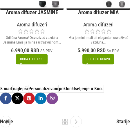
Aroma difuzer JASMINE
Aroma difuzer MIA
Aroma difuzeri
Aroma difuzeri
Odlična Aroma! Osveživač vazduha
Mia je mini, mali ali elegantan osveživač
Jasmine Emisija mirisa ultrazvučnom...
vazduha...
6.990,00
RSD
5.990,00
RSD
SA PDV
SA PDV
DODAJ U KORPU
DODAJ U KORPU
8 mart
najlepši
Personalizovani
poklon
Useljenje u Kuću
Novije
Starije