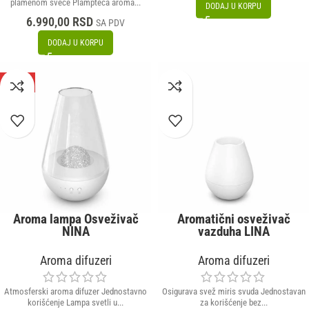
plamenom sveće Plampteća aroma...
DODAJ U KORPU
6.990,00
RSD
SA PDV
DODAJ U KORPU
-57%
Aroma lampa Osveživač
Aromatični osveživač
NINA
vazduha LINA
Aroma difuzeri
Aroma difuzeri
Atmosferski aroma difuzer Jednostavno
Osigurava svež miris svuda Jednostavan
korišćenje Lampa svetli u...
za korišćenje bez...