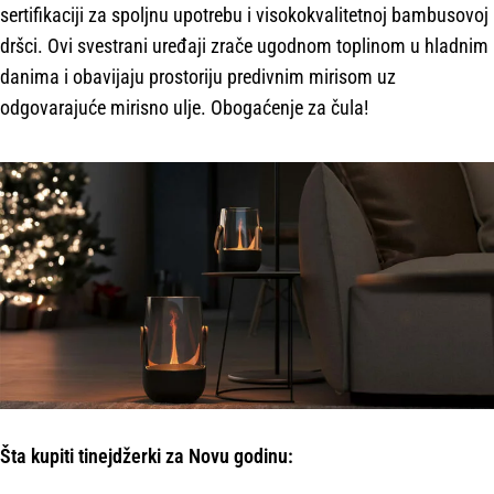
sertifikaciji za spoljnu upotrebu i visokokvalitetnoj bambusovoj
dršci. Ovi svestrani uređaji zrače ugodnom toplinom u hladnim
danima i obavijaju prostoriju predivnim mirisom uz
odgovarajuće mirisno ulje. Obogaćenje za čula!
Šta kupiti tinejdžerki za Novu godinu: