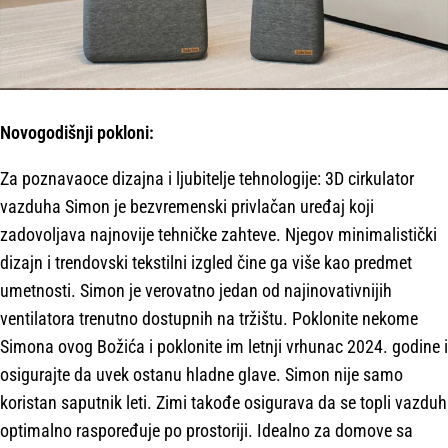
Novogodišnji pokloni:
Za poznavaoce dizajna i ljubitelje tehnologije: 3D cirkulator
vazduha Simon je bezvremenski privlačan uređaj koji
zadovoljava najnovije tehničke zahteve. Njegov minimalistički
dizajn i trendovski tekstilni izgled čine ga više kao predmet
umetnosti. Simon je verovatno jedan od najinovativnijih
ventilatora trenutno dostupnih na tržištu. Poklonite nekome
Simona ovog Božića i poklonite im letnji vrhunac 2024. godine i
osigurajte da uvek ostanu hladne glave. Simon nije samo
koristan saputnik leti. Zimi takođe osigurava da se topli vazduh
optimalno raspoređuje po prostoriji. Idealno za domove sa