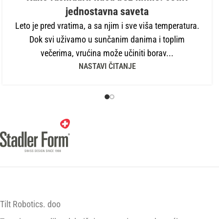
jednostavna saveta
Leto je pred vratima, a sa njim i sve viša temperatura.
Dok svi uživamo u sunčanim danima i toplim
večerima, vrućina može učiniti borav...
NASTAVI ČITANJE
Tilt Robotics. doo