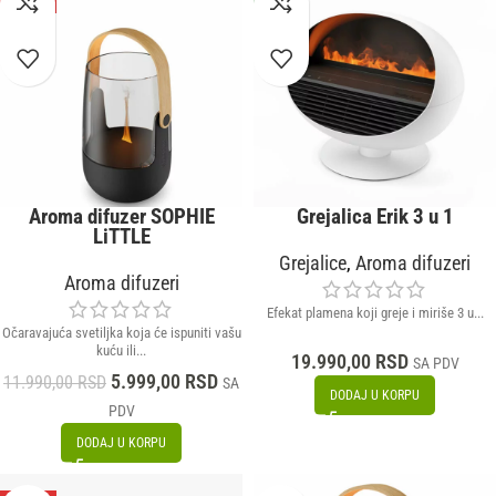
Aroma difuzer SOPHIE
Grejalica Erik 3 u 1
LiTTLE
Grejalice
,
Aroma difuzeri
Aroma difuzeri
Efekat plamena koji greje i miriše 3 u...
Očaravajuća svetiljka koja će ispuniti vašu
kuću ili...
19.990,00
RSD
SA PDV
5.999,00
RSD
11.990,00
RSD
SA
DODAJ U KORPU
PDV
DODAJ U KORPU