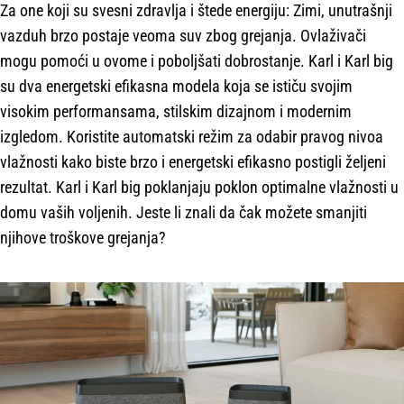
Za one koji su svesni zdravlja i štede energiju: Zimi, unutrašnji
vazduh brzo postaje veoma suv zbog grejanja. Ovlaživači
mogu pomoći u ovome i poboljšati dobrostanje. Karl i Karl big
su dva energetski efikasna modela koja se ističu svojim
visokim performansama, stilskim dizajnom i modernim
izgledom. Koristite automatski režim za odabir pravog nivoa
vlažnosti kako biste brzo i energetski efikasno postigli željeni
rezultat. Karl i Karl big poklanjaju poklon optimalne vlažnosti u
domu vaših voljenih. Jeste li znali da čak možete smanjiti
njihove troškove grejanja?