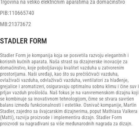
Trgovina na veliko električnim aparatima za domaćinstvo
PIB:110665740
MB:21373672
STADLER FORM
Stadler Form je kompanija koja se posvetila razvoju elegantnih i
korisnih kućnih aparata. Naša strast su dizajnerske inovacije za
domaćinstvo, koje poboljšavaju kvalitet vazduha u zatvorenim
prostorijama. Naši uređaji, kao što su prečišćivači vazduha,
ovlaživači vazduha, odvlaživači vazduha, ventilatori za hlađenje,
grejalice i aromatizeri, osiguravaju optimalnu sobnu klimu i čine suv i
prljav vazduh prošlošću. Naš fokus je na vanvremenskom dizajnu koji
se kombinuje sa inovativnom tehnologijom, čime se stvara savršen
balans između funkcionalnosti i estetike. Osnivač kompanije, Martin
Stadler, zajedno sa švajcarskim dizajnerima, poput Mathiasa Valkera
(Matti), razvija proizvode i implementira dizajn. Stadler Form
proizvodi su nagrađivani sa više međunarodnih nagrada za dizajn.