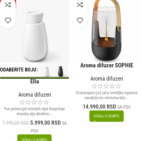
-25%
NOVO
Aroma difuzer SOPHIE
ODABERITE BOJU
Aroma difuzeri
Ella
Očaravajuća još jača svetiljka ispuniće
Aroma difuzeri
neodoljivim mirisima bilo...
14.990,00
RSD
SA PDV
Pun potencijal etarskih ulja! Raspršuje
etarska ulja direktno...
DODAJ U KORPU
5.999,00
RSD
7.990,00
RSD
SA
PDV
DODAJ U KORPU