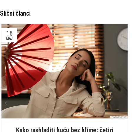
Slični članci
16
MAJ
Kako rashladiti kuću bez klime: četiri