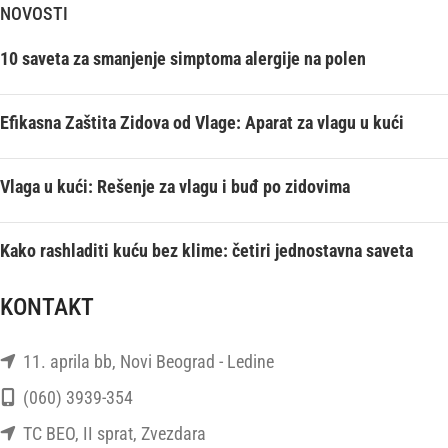
NOVOSTI
10 saveta za smanjenje simptoma alergije na polen
Efikasna Zaštita Zidova od Vlage: Aparat za vlagu u kući
Vlaga u kući: Rešenje za vlagu i buđ po zidovima
Kako rashladiti kuću bez klime: četiri jednostavna saveta
KONTAKT
11. aprila bb, Novi Beograd - Ledine
(060) 3939-354
TC BEO, II sprat, Zvezdara