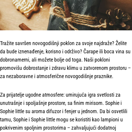
Tražite savršen novogodišnji poklon za svoje najdraže? Želite
da bude iznenađenje, korisno i održivo? Čarape ili boca vina su
dobronamerni, ali možete bolje od toga. Naši pokloni
promovišu dobrostanje i zdravu klimu u zatvorenom prostoru –
za nezaboravne i atmosferične novogodišnje praznike.
Za prijatelje ugodne atmosfere: umirujuća igra svetlosti za
unutrašnje i spoljašnje prostore, sa finim mirisom. Sophie i
Sophie little su aroma difuzor i fenjer u jednom. Da bi osvetlili
tamu, Sophie i Sophie little mogu se koristiti kao lampioni u
pokrivenim spoljnim prostorima – zahvaljujući dodatnoj