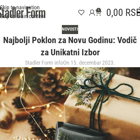
Skip to navigation
0,00
RS
0
Skip to main content
NOVOSTI
Najbolji Poklon za Novu Godinu: Vodič
za Unikatni Izbor
Stadler Form info
On 15. decembar 2023.