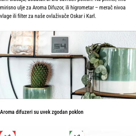
mirisno ulje za Aroma Difuzor, ili higrometar – merač nivoa
vlage ili filter za naše ovlaživače Oskar i Karl.
Aroma difuzeri su uvek zgodan poklon
-50%
NOVO