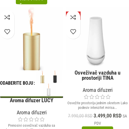
-56%
Osveživač vazduha u
prostoriji TINA
ODABERITE BOJU
Aroma difuzeri
Aroma difuzer LUCY
Osvežite prostoriju jednim okretom Lako
podesiv intenzitet mirisa...
Aroma difuzeri
3.499,00
RSD
7.990,00
RSD
SA
PDV
Prenosivi osveživač vazduha sa