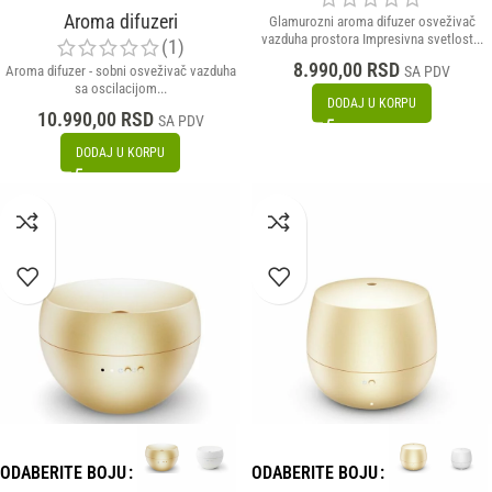
Aroma difuzeri
Glamurozni aroma difuzer osveživač
vazduha prostora Impresivna svetlost...
(1)
8.990,00
RSD
Aroma difuzer - sobni osveživač vazduha
SA PDV
sa oscilacijom...
DODAJ U KORPU
10.990,00
RSD
SA PDV
DODAJ U KORPU
ODABERITE BOJU
ODABERITE BOJU