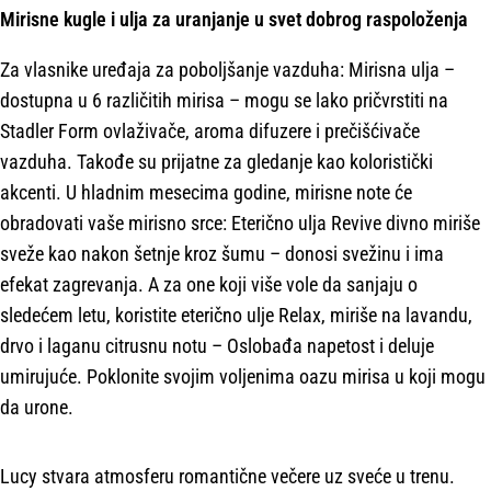
Mirisne kugle i ulja za uranjanje u svet dobrog raspoloženja
Za vlasnike uređaja za poboljšanje vazduha: Mirisna ulja –
dostupna u 6 različitih mirisa – mogu se lako pričvrstiti na
Stadler Form ovlaživače, aroma difuzere i prečišćivače
vazduha. Takođe su prijatne za gledanje kao koloristički
akcenti. U hladnim mesecima godine, mirisne note će
obradovati vaše mirisno srce: Eterično ulja Revive divno miriše
sveže kao nakon šetnje kroz šumu – donosi svežinu i ima
efekat zagrevanja. A za one koji više vole da sanjaju o
sledećem letu, koristite eterično ulje Relax, miriše na lavandu,
drvo i laganu citrusnu notu – Oslobađa napetost i deluje
umirujuće. Poklonite svojim voljenima oazu mirisa u koji mogu
da urone.
Lucy stvara atmosferu romantične večere uz sveće u trenu.