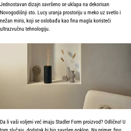
Jednostavan dizajn savršeno se uklapa na dekorisan
Novogodišnji sto. Lucy uranja prostoriju u meko uz svetlo i
nežan miris, koji se oslobađa kao fina magla koristeći
ultrazvučnu tehnologiju.
Da li vaši voljeni već imaju Stadler Form proizvod? Odlično! U
tom slučaju, dodatak bi bio savršen poklon. Na primer, fino