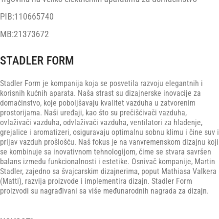
PIB:110665740
MB:21373672
STADLER FORM
Stadler Form je kompanija koja se posvetila razvoju elegantnih i
korisnih kućnih aparata. Naša strast su dizajnerske inovacije za
domaćinstvo, koje poboljšavaju kvalitet vazduha u zatvorenim
prostorijama. Naši uređaji, kao što su prečišćivači vazduha,
ovlaživači vazduha, odvlaživači vazduha, ventilatori za hlađenje,
grejalice i aromatizeri, osiguravaju optimalnu sobnu klimu i čine suv i
prljav vazduh prošlošću. Naš fokus je na vanvremenskom dizajnu koji
se kombinuje sa inovativnom tehnologijom, čime se stvara savršen
balans između funkcionalnosti i estetike. Osnivač kompanije, Martin
Stadler, zajedno sa švajcarskim dizajnerima, poput Mathiasa Valkera
(Matti), razvija proizvode i implementira dizajn. Stadler Form
proizvodi su nagrađivani sa više međunarodnih nagrada za dizajn.