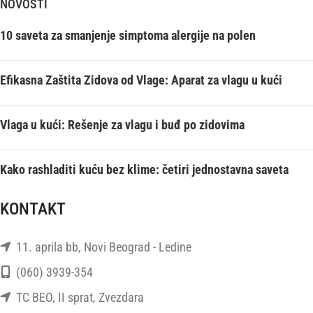
NOVOSTI
10 saveta za smanjenje simptoma alergije na polen
Efikasna Zaštita Zidova od Vlage: Aparat za vlagu u kući
Vlaga u kući: Rešenje za vlagu i buđ po zidovima
Kako rashladiti kuću bez klime: četiri jednostavna saveta
KONTAKT
11. aprila bb, Novi Beograd - Ledine
(060) 3939-354
TC BEO, II sprat, Zvezdara