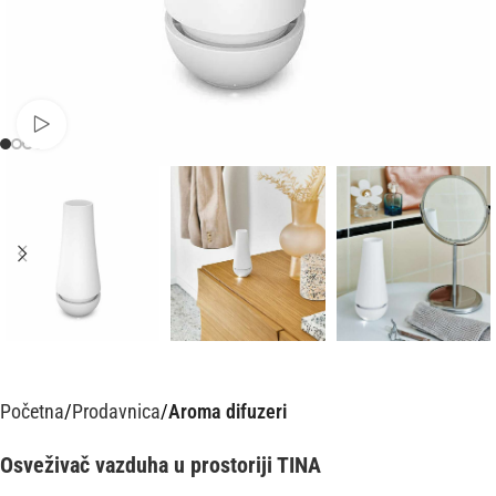
Pusti video
Početna
Prodavnica
Aroma difuzeri
Osveživač vazduha u prostoriji TINA