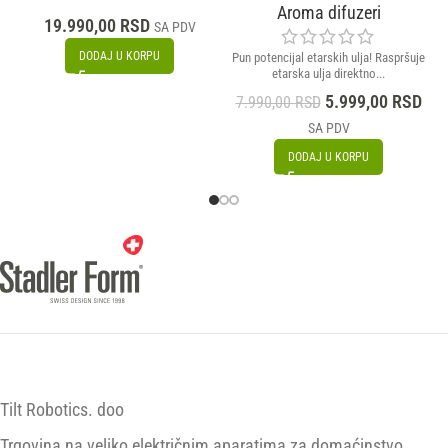
Aroma difuzeri
19.990,00
RSD
SA PDV
DODAJ U KORPU
Pun potencijal etarskih ulja! Raspršuje
etarska ulja direktno...
5.999,00
RSD
7.990,00
RSD
SA PDV
DODAJ U KORPU
Tilt Robotics. doo
Trgovina na veliko električnim aparatima za domaćinstvo