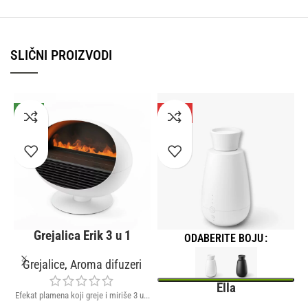
SLIČNI PROIZVODI
NOVO
-25%
NOVO
Grejalica Erik 3 u 1
ODABERITE BOJU
Grejalice
,
Aroma difuzeri
Ella
Efekat plamena koji greje i miriše 3 u...