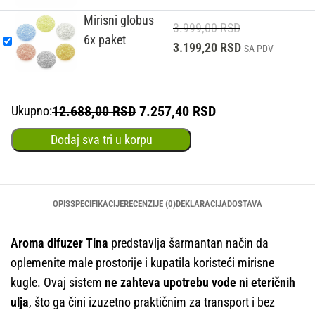
Mirisni globus
3.999,00
RSD
6x paket
3.199,20
RSD
SA PDV
12.688,00 RSD
7.257,40 RSD
Ukupno:
Dodaj sva tri u korpu
OPIS
SPECIFIKACIJE
RECENZIJE (0)
DEKLARACIJA
DOSTAVA
Aroma difuzer Tina
predstavlja šarmantan način da
oplemenite male prostorije i kupatila koristeći mirisne
kugle. Ovaj sistem
ne zahteva upotrebu vode ni eteričnih
ulja
, što ga čini izuzetno praktičnim za transport i bez