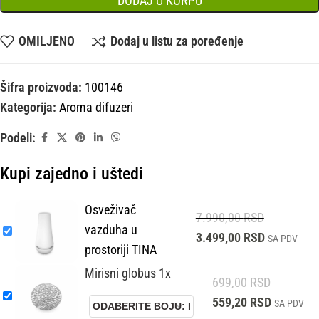
DODAJ U KORPU
OMILJENO
Dodaj u listu za poređenje
Šifra proizvoda:
100146
Kategorija:
Aroma difuzeri
Podeli:
Kupi zajedno i uštedi
Osveživač
7.990,00
RSD
vazduha u
3.499,00
RSD
SA PDV
prostoriji TINA
Mirisni globus 1x
699,00
RSD
559,20
RSD
SA PDV