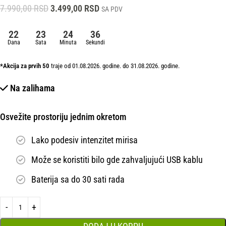
7.990,00
RSD
3.499,00
RSD
SA PDV
22
23
24
36
Dana
Sata
Minuta
Sekundi
*Akcija za prvih 50
traje od 01.08.2026. godine. do 31.08.2026. godine.
Na zalihama
Osvežite prostoriju jednim okretom
Lako podesiv intenzitet mirisa
Može se koristiti bilo gde zahvaljujući USB kablu
Baterija sa do 30 sati rada