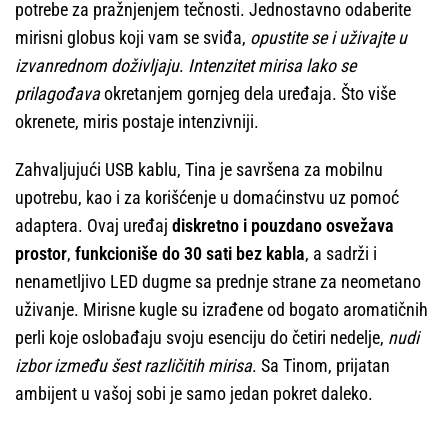
potrebe za pražnjenjem tečnosti. Jednostavno odaberite
mirisni globus koji vam se sviđa,
opustite se i uživajte u
izvanrednom doživljaju
.
Intenzitet mirisa lako se
prilagođava
okretanjem gornjeg dela uređaja. Što više
okrenete, miris postaje intenzivniji.
Zahvaljujući USB kablu, Tina je savršena za mobilnu
upotrebu, kao i za korišćenje u domaćinstvu uz pomoć
adaptera. Ovaj uređaj
diskretno i pouzdano osvežava
prostor
,
funkcioniše do 30 sati bez kabla
, a sadrži i
nenametljivo LED dugme sa prednje strane za neometano
uživanje. Mirisne kugle su izrađene od bogato aromatičnih
perli koje oslobađaju svoju esenciju do četiri nedelje,
nudi
izbor između šest različitih mirisa
. Sa Tinom, prijatan
ambijent u vašoj sobi je samo jedan pokret daleko.