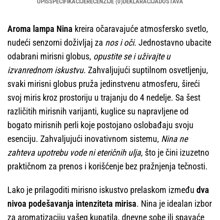
OPIS
SPECIFIKACIJE
RECENZIJE (0)
DEKLARACIJA
DOSTAVA
Aroma lampa Nina
kreira očaravajuće atmosfersko svetlo,
nudeći senzorni doživljaj za
nos i oči
. Jednostavno ubacite
odabrani mirisni globus,
opustite se i uživajte u
izvanrednom iskustvu
. Zahvaljujući suptilnom osvetljenju,
svaki mirisni globus pruža jedinstvenu atmosferu, šireći
svoj miris kroz prostoriju u trajanju do 4 nedelje. Sa šest
različitih mirisnih varijanti, kuglice su napravljene od
bogato mirisnih perli koje postojano oslobađaju svoju
esenciju. Zahvaljujući inovativnom sistemu,
Nina ne
zahteva upotrebu vode ni eteričnih ulja
, što je čini izuzetno
praktičnom za prenos i korišćenje bez pražnjenja tečnosti.
Lako je prilagoditi mirisno iskustvo prelaskom između
dva
nivoa podešavanja intenziteta mirisa
. Nina je idealan izbor
za aromatizaciju vašeg kupatila, dnevne sobe ili spavaće