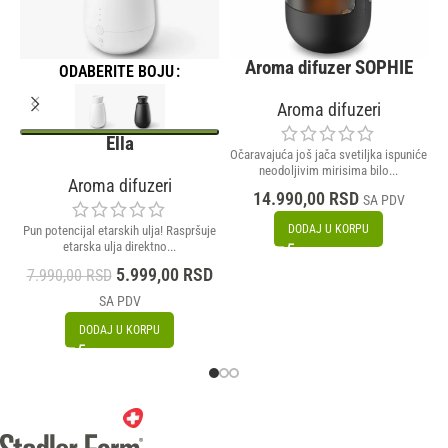
Aroma difuzer SOPHIE
ODABERITE BOJU
Aroma difuzeri
Ella
Očaravajuća još jača svetiljka ispuniće
neodoljivim mirisima bilo...
Aroma difuzeri
14.990,00
RSD
SA PDV
DODAJ U KORPU
Pun potencijal etarskih ulja! Raspršuje
etarska ulja direktno...
5.999,00
RSD
7.990,00
RSD
SA PDV
DODAJ U KORPU