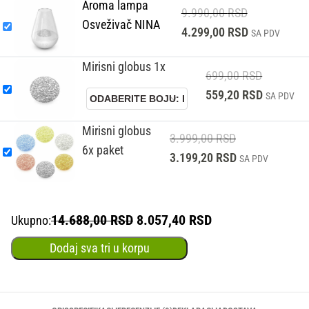
Aroma lampa
9.990,00
RSD
Osveživač NINA
4.299,00
RSD
SA PDV
Mirisni globus 1x
699,00
RSD
559,20
RSD
SA PDV
Mirisni globus
3.999,00
RSD
6x paket
3.199,20
RSD
SA PDV
14.688,00 RSD
8.057,40 RSD
Ukupno:
Dodaj sva tri u korpu