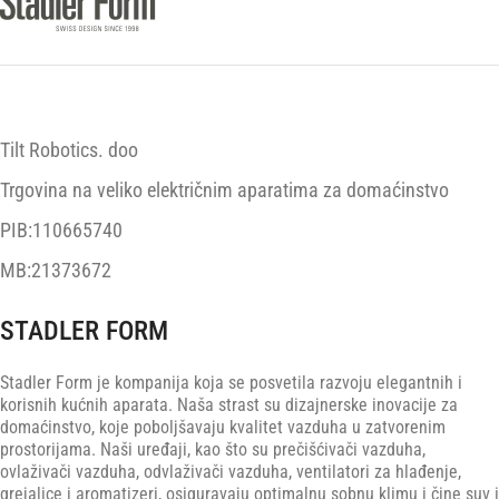
Tilt Robotics. doo
Trgovina na veliko električnim aparatima za domaćinstvo
PIB:110665740
MB:21373672
STADLER FORM
Stadler Form je kompanija koja se posvetila razvoju elegantnih i
korisnih kućnih aparata. Naša strast su dizajnerske inovacije za
domaćinstvo, koje poboljšavaju kvalitet vazduha u zatvorenim
prostorijama. Naši uređaji, kao što su prečišćivači vazduha,
ovlaživači vazduha, odvlaživači vazduha, ventilatori za hlađenje,
grejalice i aromatizeri, osiguravaju optimalnu sobnu klimu i čine suv i