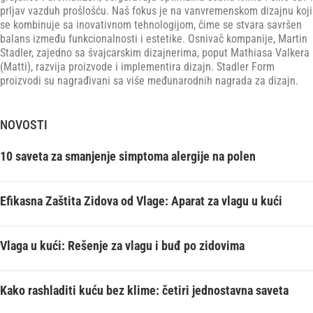
prljav vazduh prošlošću. Naš fokus je na vanvremenskom dizajnu koji
se kombinuje sa inovativnom tehnologijom, čime se stvara savršen
balans između funkcionalnosti i estetike. Osnivač kompanije, Martin
Stadler, zajedno sa švajcarskim dizajnerima, poput Mathiasa Valkera
(Matti), razvija proizvode i implementira dizajn. Stadler Form
proizvodi su nagrađivani sa više međunarodnih nagrada za dizajn.
NOVOSTI
10 saveta za smanjenje simptoma alergije na polen
Efikasna Zaštita Zidova od Vlage: Aparat za vlagu u kući
Vlaga u kući: Rešenje za vlagu i buđ po zidovima
Kako rashladiti kuću bez klime: četiri jednostavna saveta