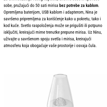
sobe, pružajući do 50 sati mirisa
bez potrebe za kablom
.
Opremljena baterijom, USB kablom i adapterom, Nina je
savršeno pripremljena za korišćenje kako u pokretu, tako i
kod kuće. Svetlo raspoloženja može se prigušiti ili potpuno
isključiti, kreirajući mirne trenutke prepune mirisa. Uz Ninu,
uživajte u savršenom spoju svetla i mirisa, kreirajući
atmosferu koja obogaćuje vaše prostorije i osvaja čula.