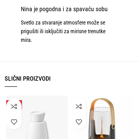
Nina je pogodna i za spavaću sobu
Svetlo za stvaranje atmosfere može se
prigušiti ili isključiti za mirisne trenutke
mira.
SLIČNI PROIZVODI
-25%
NOVO