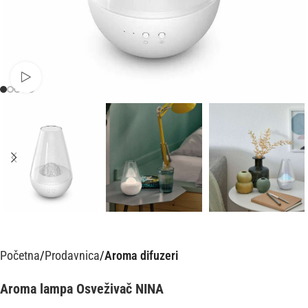
Pusti video
Početna
Prodavnica
Aroma difuzeri
Aroma lampa Osveživač NINA