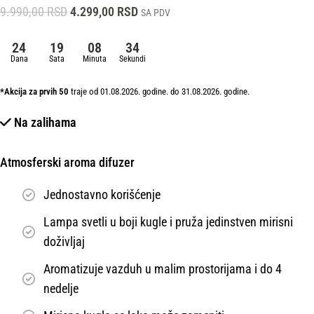
9.990,00
RSD
4.299,00
RSD
SA PDV
24
19
08
33
Dana
Sata
Minuta
Sekundi
*Akcija za prvih 50
traje od 01.08.2026. godine. do 31.08.2026. godine.
Na zalihama
Atmosferski aroma difuzer
Jednostavno korišćenje
Lampa svetli u boji kugle i pruža jedinstven mirisni
doživljaj
Aromatizuje vazduh u malim prostorijama i do 4
nedelje