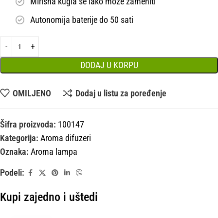
Mirisna kugla se lako može zameniti
Autonomija baterije do 50 sati
DODAJ U KORPU
OMILJENO
Dodaj u listu za poređenje
Šifra proizvoda:
100147
Kategorija:
Aroma difuzeri
Oznaka:
Aroma lampa
Podeli:
Kupi zajedno i uštedi