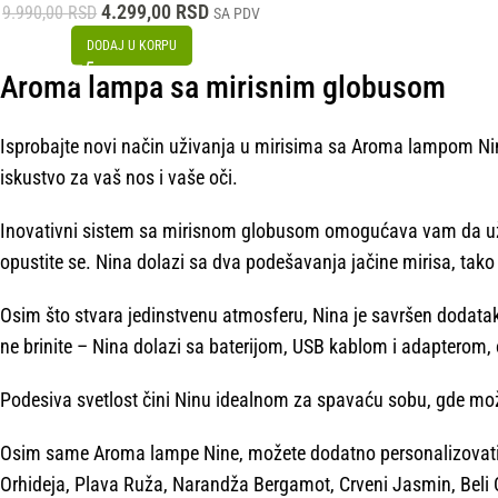
4.299,00
RSD
9.990,00
RSD
SA PDV
DODAJ U KORPU
Aroma lampa sa mirisnim globusom
Isprobajte novi način uživanja u mirisima sa Aroma lampom Nin
iskustvo za vaš nos i vaše oči.
Inovativni sistem sa mirisnom globusom omogućava vam da uživa
opustite se. Nina dolazi sa dva podešavanja jačine mirisa, tako 
Osim što stvara jedinstvenu atmosferu, Nina je savršen dodatak 
ne brinite – Nina dolazi sa baterijom, USB kablom i adapterom, 
Podesiva svetlost čini Ninu idealnom za spavaću sobu, gde može
Osim same Aroma lampe Nine, možete dodatno personalizovati v
Orhideja, Plava Ruža, Narandža Bergamot, Crveni Jasmin, Beli Ćil