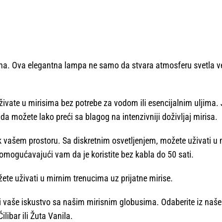
a. Ova elegantna lampa ne samo da stvara atmosferu svetla već
te u mirisima bez potrebe za vodom ili esencijalnim uljima. J
da možete lako preći sa blagog na intenzivniji doživljaj mirisa.
vašem prostoru. Sa diskretnim osvetljenjem, možete uživati u mi
omogućavajući vam da je koristite bez kabla do 50 sati.
te uživati u mirnim trenucima uz prijatne mirise.
aše iskustvo sa našim mirisnim globusima. Odaberite iz naše 
ibar ili Žuta Vanila.