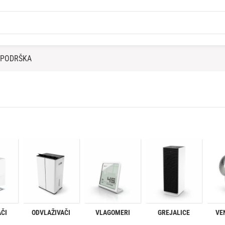
PODRŠKA
AČI
ODVLAŽIVAČI
VLAGOMERI
GREJALICE
VE