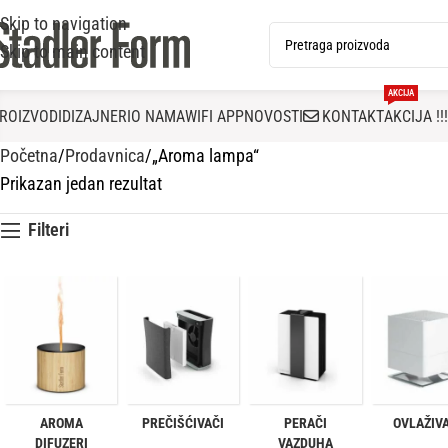
Skip to navigation
Skip to main content
AKCIJA
ROIZVODI
DIZAJNERI
O NAMA
WIFI APP
NOVOSTI
KONTAKT
AKCIJA !!!
Početna
Prodavnica
„Aroma lampa“
Prikazan jedan rezultat
Filteri
AROMA
PREČIŠĆIVAČI
PERAČI
OVLAŽIV
DIFUZERI
VAZDUHA