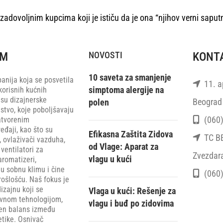
 zadovoljnim kupcima koji je ističu da je ona “njihov verni saput
RM
NOVOSTI
KONT
10 saveta za smanjenje
anija koja se posvetila
11. ap
simptoma alergije na
korisnih kućnih
 su dizajnerske
Beograd 
polen
stvo, koje poboljšavaju
(060)
atvorenim
eđaji, kao što su
Efikasna Zaštita Zidova
TC BEO
, ovlaživači vazduha,
od Vlage: Aparat za
ventilatori za
Zvezdar
vlagu u kući
aromatizeri,
u sobnu klimu i čine
(060)
rošlošću. Naš fokus je
zajnu koji se
Vlaga u kući: Rešenje za
ivnom tehnologijom,
vlagu i buđ po zidovima
šen balans između
etike. Osnivač