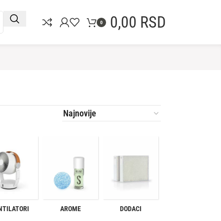
0,00
RSD
0
OUTLET
NTILATORI
AROME
DODACI