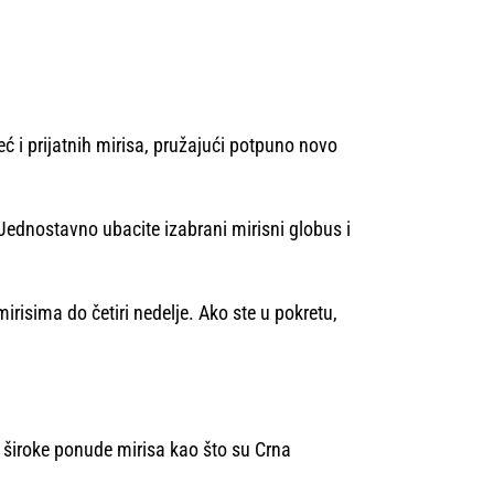
 i prijatnih mirisa, pružajući potpuno novo
ednostavno ubacite izabrani mirisni globus i
risima do četiri nedelje. Ako ste u pokretu,
široke ponude mirisa kao što su Crna