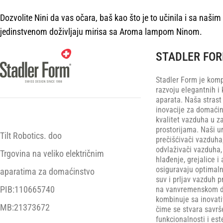
Dozvolite Nini da vas očara, baš kao što je to učinila i sa našim
jedinstvenom doživljaju mirisa sa Aroma lampom Ninom.
STADLER FO
Stadler Form je komp
razvoju elegantnih i 
aparata. Naša strast
inovacije za domaćin
kvalitet vazduha u z
prostorijama. Naši ur
Tilt Robotics. doo
prečišćivači vazduha
odvlaživači vazduha, 
Trgovina na veliko električnim
hlađenje, grejalice i 
osiguravaju optimaln
aparatima za domaćinstvo
suv i prljav vazduh p
PIB:110665740
na vanvremenskom di
kombinuje sa inovat
MB:21373672
čime se stvara savr
funkcionalnosti i est