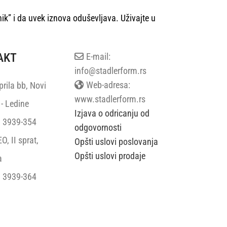
nik” i da uvek iznova oduševljava. Uživajte u
AKT
E-mail:
info@stadlerform.rs
Web-adresa:
rila bb, Novi
www.stadlerform.rs
- Ledine
Izjava o odricanju od
 3939-354
odgovornosti
, II sprat,
Opšti uslovi poslovanja
Opšti uslovi prodaje
a
 3939-364