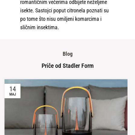
romantičnim večerima odbijete neželjene
isekte. Sastojci poput citronela poznati su
po tome što nisu omiljeni komarcima i
sličnim insektima.
Blog
Priče od Stadler Form
14
MAJ