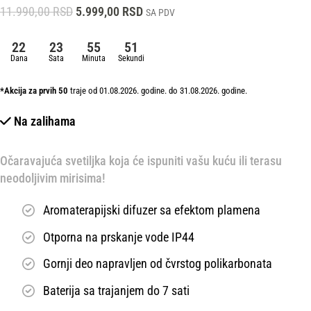
11.990,00
RSD
5.999,00
RSD
SA PDV
22
23
55
50
Dana
Sata
Minuta
Sekundi
*Akcija za prvih 50
traje od 01.08.2026. godine. do 31.08.2026. godine.
Na zalihama
Očaravajuća svetiljka koja će ispuniti vašu kuću ili terasu
neodoljivim mirisima!
Aromaterapijski difuzer sa efektom plamena
Otporna na prskanje vode IP44
Gornji deo napravljen od čvrstog polikarbonata
Baterija sa trajanjem do 7 sati