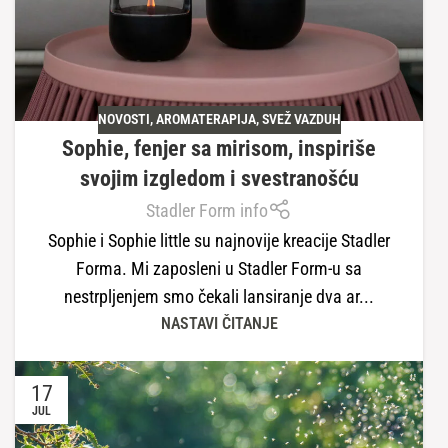
NOVOSTI
,
AROMATERAPIJA
,
SVEŽ VAZDUH
Sophie, fenjer sa mirisom, inspiriše
svojim izgledom i svestranošću
Stadler Form info
Sophie i Sophie little su najnovije kreacije Stadler
Forma. Mi zaposleni u Stadler Form-u sa
nestrpljenjem smo čekali lansiranje dva ar...
NASTAVI ČITANJE
17
JUL