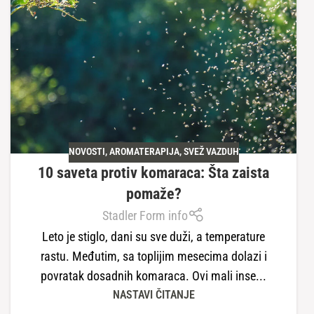
NOVOSTI
,
AROMATERAPIJA
,
SVEŽ VAZDUH
10 saveta protiv komaraca: Šta zaista
pomaže?
Stadler Form info
Leto je stiglo, dani su sve duži, a temperature
rastu. Međutim, sa toplijim mesecima dolazi i
povratak dosadnih komaraca. Ovi mali inse...
NASTAVI ČITANJE