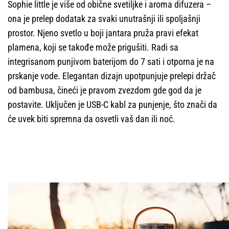
Sophie little je više od obične svetiljke i aroma difuzera –
ona je prelep dodatak za svaki unutrašnji ili spoljašnji
prostor. Njeno svetlo u boji jantara pruža pravi efekat
plamena, koji se takođe može prigušiti. Radi sa
integrisanom punjivom baterijom do 7 sati i otporna je na
prskanje vode. Elegantan dizajn upotpunjuje prelepi držač
od bambusa, čineći je pravom zvezdom gde god da je
postavite. Uključen je USB-C kabl za punjenje, što znači da
će uvek biti spremna da osvetli vaš dan ili noć.