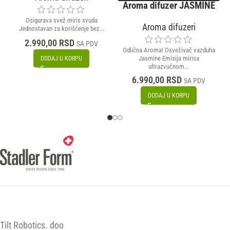
Aroma difuzer JASMINE
Osigurava svež miris svuda
Aroma difuzeri
Jednostavan za korišćenje bez...
2.990,00
RSD
SA PDV
Odlična Aroma! Osveživač vazduha
Jasmine Emisija mirisa
DODAJ U KORPU
ultrazvučnom...
6.990,00
RSD
SA PDV
DODAJ U KORPU
Tilt Robotics. doo