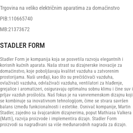
Trgovina na veliko električnim aparatima za domaćinstvo
PIB:110665740
MB:21373672
STADLER FORM
Stadler Form je kompanija koja se posvetila razvoju elegantnih i
korisnih kućnih aparata. Naša strast su dizajnerske inovacije za
domaćinstvo, koje poboljšavaju kvalitet vazduha u zatvorenim
prostorijama. Naši uređaji, kao što su prečišćivači vazduha,
ovlaživači vazduha, odvlaživači vazduha, ventilatori za hlađenje,
grejalice i aromatizeri, osiguravaju optimalnu sobnu klimu i čine suv i
prljav vazduh prošlošću. Naš fokus je na vanvremenskom dizajnu koji
se kombinuje sa inovativnom tehnologijom, čime se stvara savršen
balans između funkcionalnosti i estetike. Osnivač kompanije, Martin
Stadler, zajedno sa švajcarskim dizajnerima, poput Mathiasa Valkera
(Matti), razvija proizvode i implementira dizajn. Stadler Form
proizvodi su nagrađivani sa više međunarodnih nagrada za dizajn.