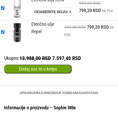
999,00
RSD
799,20
RSD
SA PDV
Eterično ulje
999,00
RSD
799,20
RSD
SA
Repel
PDV
13.988,00 RSD
7.597,40 RSD
Ukupno:
Dodaj sva tri u korpu
OPIS
SPECIFIKACIJE
RECENZIJE (0)
DEKLARACIJA
DOSTAVA
Informacije o proizvodu – Sophie little