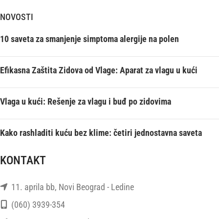
NOVOSTI
10 saveta za smanjenje simptoma alergije na polen
Efikasna Zaštita Zidova od Vlage: Aparat za vlagu u kući
Vlaga u kući: Rešenje za vlagu i buđ po zidovima
Kako rashladiti kuću bez klime: četiri jednostavna saveta
KONTAKT
11. aprila bb, Novi Beograd - Ledine
(060) 3939-354