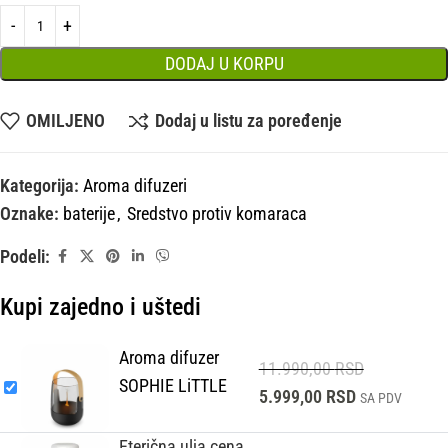
DODAJ U KORPU
OMILJENO
Dodaj u listu za poređenje
Kategorija:
Aroma difuzeri
Oznake:
baterije
,
Sredstvo protiv komaraca
Podeli:
Kupi zajedno i uštedi
Aroma difuzer
11.990,00
RSD
SOPHIE LiTTLE
5.999,00
RSD
SA PDV
Eterična ulja cena