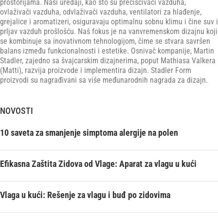
prostorijama. Naši uređaji, kao što su prečišćivači vazduha,
ovlaživači vazduha, odvlaživači vazduha, ventilatori za hlađenje,
grejalice i aromatizeri, osiguravaju optimalnu sobnu klimu i čine suv i
prljav vazduh prošlošću. Naš fokus je na vanvremenskom dizajnu koji
se kombinuje sa inovativnom tehnologijom, čime se stvara savršen
balans između funkcionalnosti i estetike. Osnivač kompanije, Martin
Stadler, zajedno sa švajcarskim dizajnerima, poput Mathiasa Valkera
(Matti), razvija proizvode i implementira dizajn. Stadler Form
proizvodi su nagrađivani sa više međunarodnih nagrada za dizajn.
NOVOSTI
10 saveta za smanjenje simptoma alergije na polen
Efikasna Zaštita Zidova od Vlage: Aparat za vlagu u kući
Vlaga u kući: Rešenje za vlagu i buđ po zidovima