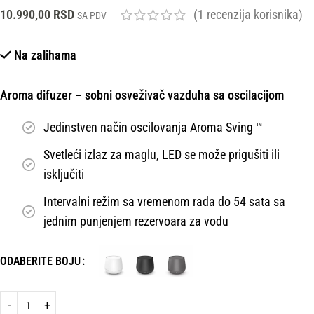
10.990,00
RSD
(
1
recenzija korisnika)
SA PDV
Na zalihama
Aroma difuzer – sobni osveživač vazduha sa oscilacijom
Jedinstven način oscilovanja Aroma Sving ™
Svetleći izlaz za maglu, LED se može prigušiti ili
isključiti
Intervalni režim sa vremenom rada do 54 sata sa
jednim punjenjem rezervoara za vodu
ODABERITE BOJU