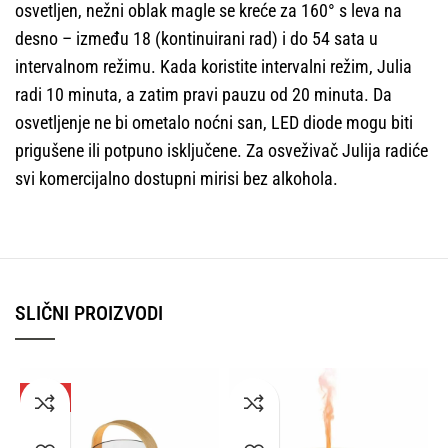
osvetljen, nežni oblak magle se kreće za 160° s leva na
desno – između 18 (kontinuirani rad) i do 54 sata u
intervalnom režimu. Kada koristite intervalni režim, Julia
radi 10 minuta, a zatim pravi pauzu od 20 minuta. Da
osvetljenje ne bi ometalo noćni san, LED diode mogu biti
prigušene ili potpuno isključene. Za osveživač Julija radiće
svi komercijalno dostupni mirisi bez alkohola.
SLIČNI PROIZVODI
-50%