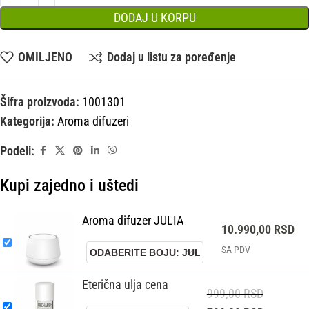
DODAJ U KORPU
OMILJENO
Dodaj u listu za poređenje
Šifra proizvoda:
1001301
Kategorija:
Aroma difuzeri
Podeli:
Kupi zajedno i uštedi
Aroma difuzer JULIA
10.990,00
RSD
SA PDV
Eterična ulja cena
999,00
RSD