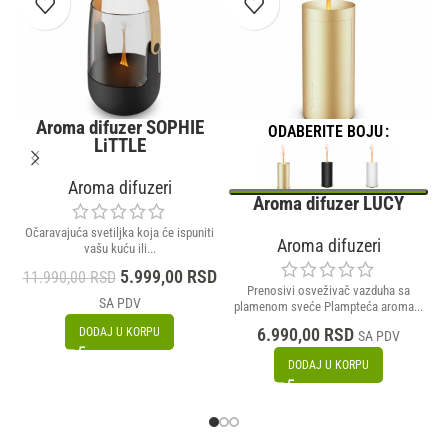
Aroma difuzer SOPHIE
ODABERITE BOJU
LiTTLE
Aroma difuzeri
Aroma difuzer LUCY
Očaravajuća svetiljka koja će ispuniti
Aroma difuzeri
vašu kuću ili...
5.999,00
RSD
11.990,00
RSD
Prenosivi osveživač vazduha sa
SA PDV
plamenom sveće Plampteća aroma...
6.990,00
RSD
DODAJ U KORPU
SA PDV
DODAJ U KORPU