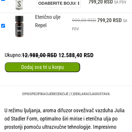
799,20
RSD
SA PDV
Eterično ulje
999,00
RSD
799,20
RSD
SA
Repel
PDV
12.988,00 RSD
12.588,40 RSD
Ukupno:
Dodaj sva tri u korpu
OPIS
SPECIFIKACIJE
RECENZIJE (1)
DEKLARACIJA
DOSTAVA
U režimu ljuljanja, aroma difuzor osveživač vazduha Julia
od Stadler Form, optimalno širi mirise i eterična ulja po
prostoriji pomoću ultrazvučne tehnologije. Impresivno