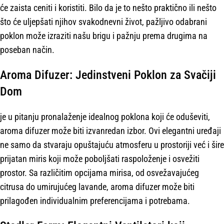
će zaista ceniti i koristiti. Bilo da je to nešto praktično ili nešto
što će uljepšati njihov svakodnevni život, pažljivo odabrani
poklon može izraziti našu brigu i pažnju prema drugima na
poseban način.
Aroma Difuzer: Jedinstveni Poklon za Svačiji
Dom
je u pitanju pronalaženje idealnog poklona koji će oduševiti,
aroma difuzer može biti izvanredan izbor. Ovi elegantni uređaji
ne samo da stvaraju opuštajuću atmosferu u prostoriji već i šire
prijatan miris koji može poboljšati raspoloženje i osvežiti
prostor. Sa različitim opcijama mirisa, od osvežavajućeg
citrusa do umirujućeg lavande, aroma difuzer može biti
prilagođen individualnim preferencijama i potrebama.