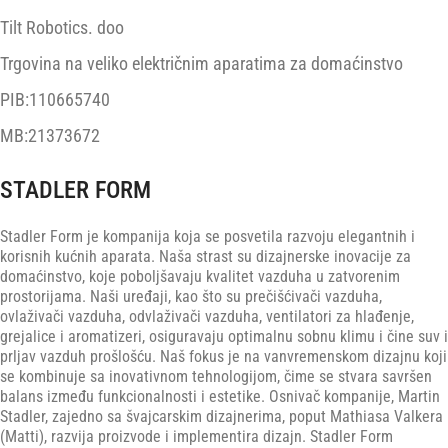
Tilt Robotics. doo
Trgovina na veliko električnim aparatima za domaćinstvo
PIB:110665740
MB:21373672
STADLER FORM
Stadler Form je kompanija koja se posvetila razvoju elegantnih i
korisnih kućnih aparata. Naša strast su dizajnerske inovacije za
domaćinstvo, koje poboljšavaju kvalitet vazduha u zatvorenim
prostorijama. Naši uređaji, kao što su prečišćivači vazduha,
ovlaživači vazduha, odvlaživači vazduha, ventilatori za hlađenje,
grejalice i aromatizeri, osiguravaju optimalnu sobnu klimu i čine suv i
prljav vazduh prošlošću. Naš fokus je na vanvremenskom dizajnu koji
se kombinuje sa inovativnom tehnologijom, čime se stvara savršen
balans između funkcionalnosti i estetike. Osnivač kompanije, Martin
Stadler, zajedno sa švajcarskim dizajnerima, poput Mathiasa Valkera
(Matti), razvija proizvode i implementira dizajn. Stadler Form