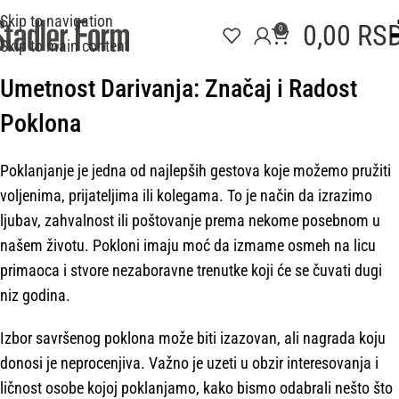
Skip to navigation
0,00
RS
0
Skip to main content
Umetnost Darivanja: Značaj i Radost
Poklona
Poklanjanje je jedna od najlepših gestova koje možemo pružiti
voljenima, prijateljima ili kolegama. To je način da izrazimo
ljubav, zahvalnost ili poštovanje prema nekome posebnom u
našem životu. Pokloni imaju moć da izmame osmeh na licu
primaoca i stvore nezaboravne trenutke koji će se čuvati dugi
niz godina.
Izbor savršenog poklona može biti izazovan, ali nagrada koju
donosi je neprocenjiva. Važno je uzeti u obzir interesovanja i
ličnost osobe kojoj poklanjamo, kako bismo odabrali nešto što