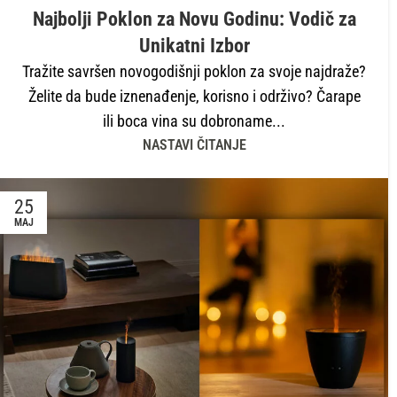
Najbolji Poklon za Novu Godinu: Vodič za
Unikatni Izbor
Tražite savršen novogodišnji poklon za svoje najdraže?
Želite da bude iznenađenje, korisno i održivo? Čarape
ili boca vina su dobroname...
NASTAVI ČITANJE
25
MAJ