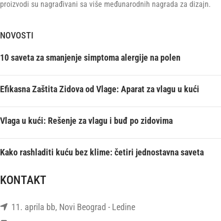
proizvodi su nagrađivani sa više međunarodnih nagrada za dizajn.
NOVOSTI
10 saveta za smanjenje simptoma alergije na polen
Efikasna Zaštita Zidova od Vlage: Aparat za vlagu u kući
Vlaga u kući: Rešenje za vlagu i buđ po zidovima
Kako rashladiti kuću bez klime: četiri jednostavna saveta
KONTAKT
11. aprila bb, Novi Beograd - Ledine