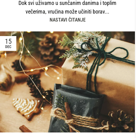
Dok svi uživamo u sunčanim danima i toplim
večerima, vrućina može učiniti borav...
NASTAVI ČITANJE
15
DEC