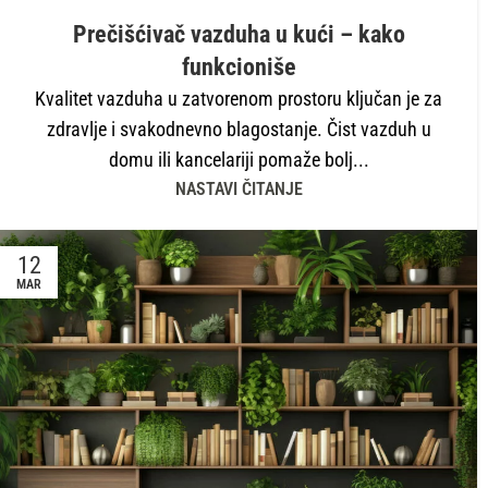
Prečišćivač vazduha u kući – kako
funkcioniše
Kvalitet vazduha u zatvorenom prostoru ključan je za
zdravlje i svakodnevno blagostanje. Čist vazduh u
domu ili kancelariji pomaže bolj...
NASTAVI ČITANJE
12
MAR