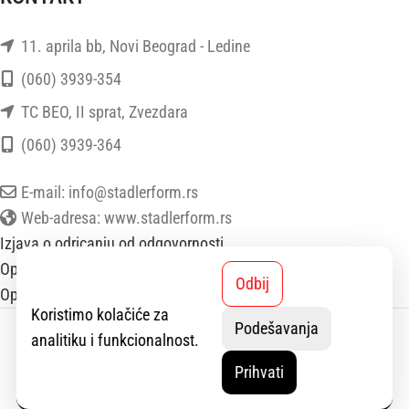
11. aprila bb, Novi Beograd - Ledine
(060) 3939-354
TC BEO, II sprat, Zvezdara
(060) 3939-364
E-mail: info@stadlerform.rs
Web-adresa: www.stadlerform.rs
Izjava o odricanju od odgovornosti
Opšti uslovi poslovanja
Odbij
Opšti uslovi prodaje
Koristimo kolačiće za
StadlerForm
2025 SVA PRAVA ZADRŽANA.
Podešavanja
analitiku i funkcionalnost.
Prihvati