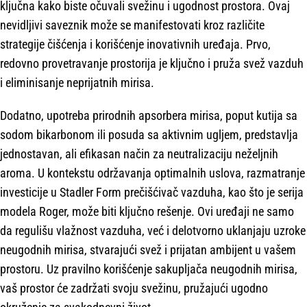
ključna kako biste očuvali svežinu i ugodnost prostora. Ovaj
nevidljivi saveznik može se manifestovati kroz različite
strategije čišćenja i korišćenje inovativnih uređaja. Prvo,
redovno provetravanje prostorija je ključno i pruža svež vazduh
i eliminisanje neprijatnih mirisa.
Dodatno, upotreba prirodnih apsorbera mirisa, poput kutija sa
sodom bikarbonom ili posuda sa aktivnim ugljem, predstavlja
jednostavan, ali efikasan način za neutralizaciju neželjnih
aroma. U kontekstu održavanja optimalnih uslova, razmatranje
investicije u Stadler Form prečišćivač vazduha, kao što je serija
modela Roger, može biti ključno rešenje. Ovi uređaji ne samo
da regulišu vlažnost vazduha, već i delotvorno uklanjaju uzroke
neugodnih mirisa, stvarajući svež i prijatan ambijent u vašem
prostoru. Uz pravilno korišćenje sakupljača neugodnih mirisa,
vaš prostor će zadržati svoju svežinu, pružajući ugodno