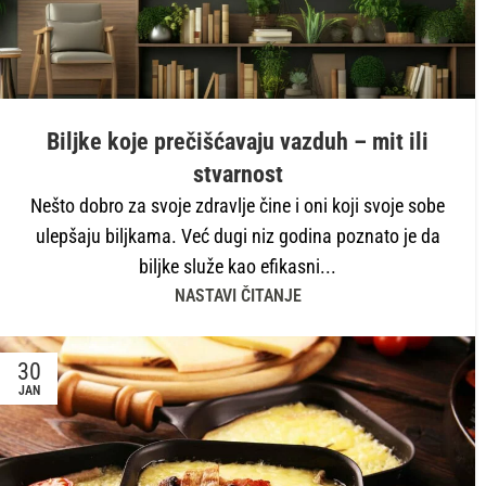
Biljke koje prečišćavaju vazduh – mit ili
stvarnost
Nešto dobro za svoje zdravlje čine i oni koji svoje sobe
ulepšaju biljkama. Već dugi niz godina poznato je da
biljke služe kao efikasni...
NASTAVI ČITANJE
30
JAN