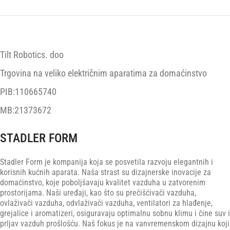
Tilt Robotics. doo
Trgovina na veliko električnim aparatima za domaćinstvo
PIB:110665740
MB:21373672
STADLER FORM
Stadler Form je kompanija koja se posvetila razvoju elegantnih i
korisnih kućnih aparata. Naša strast su dizajnerske inovacije za
domaćinstvo, koje poboljšavaju kvalitet vazduha u zatvorenim
prostorijama. Naši uređaji, kao što su prečišćivači vazduha,
ovlaživači vazduha, odvlaživači vazduha, ventilatori za hlađenje,
grejalice i aromatizeri, osiguravaju optimalnu sobnu klimu i čine suv i
prljav vazduh prošlošću. Naš fokus je na vanvremenskom dizajnu koji