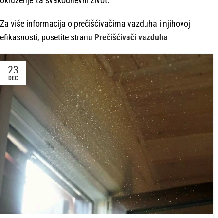
okruženje za svakodnevni život.
Za više informacija o prečišćivačima vazduha i njihovoj
efikasnosti, posetite stranu
Prečišćivači vazduha
23
DEC