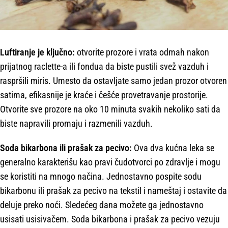
Luftiranje je ključno:
otvorite prozore i vrata odmah nakon
prijatnog raclette-a ili fondua da biste pustili svež vazduh i
raspršili miris. Umesto da ostavljate samo jedan prozor otvoren
satima, efikasnije je kraće i češće provetravanje prostorije.
Otvorite sve prozore na oko 10 minuta svakih nekoliko sati da
biste napravili promaju i razmenili vazduh.
Soda bikarbona ili prašak za pecivo:
Ova dva kućna leka se
generalno karakterišu kao pravi čudotvorci po zdravlje i mogu
se koristiti na mnogo načina. Jednostavno pospite sodu
bikarbonu ili prašak za pecivo na tekstil i nameštaj i ostavite da
deluje preko noći. Sledećeg dana možete ga jednostavno
usisati usisivačem. Soda bikarbona i prašak za pecivo vezuju