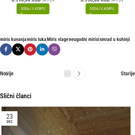
SA PDV
SA PDV
DODAJ U KORPU
DODAJ U KORPU
miris kuvanja
miris luka
Miris vlage
neugodni mirisi
smrad u kuhinji
Novije
Starije
Slični članci
23
DEC