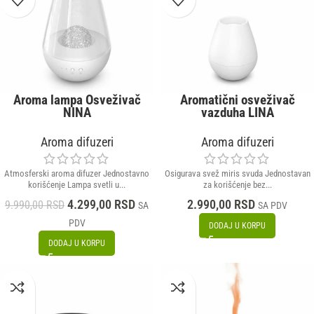
Aroma lampa Osveživač
Aromatični osveživač
NINA
vazduha LINA
Aroma difuzeri
Aroma difuzeri
Atmosferski aroma difuzer Jednostavno
Osigurava svež miris svuda Jednostavan
korišćenje Lampa svetli u...
za korišćenje bez...
4.299,00
RSD
2.990,00
RSD
9.990,00
RSD
SA
SA PDV
PDV
DODAJ U KORPU
DODAJ U KORPU