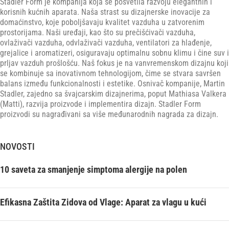
Stadler Form je kompanija koja se posvetila razvoju elegantnih i
korisnih kućnih aparata. Naša strast su dizajnerske inovacije za
domaćinstvo, koje poboljšavaju kvalitet vazduha u zatvorenim
prostorijama. Naši uređaji, kao što su prečišćivači vazduha,
ovlaživači vazduha, odvlaživači vazduha, ventilatori za hlađenje,
grejalice i aromatizeri, osiguravaju optimalnu sobnu klimu i čine suv i
prljav vazduh prošlošću. Naš fokus je na vanvremenskom dizajnu koji
se kombinuje sa inovativnom tehnologijom, čime se stvara savršen
balans između funkcionalnosti i estetike. Osnivač kompanije, Martin
Stadler, zajedno sa švajcarskim dizajnerima, poput Mathiasa Valkera
(Matti), razvija proizvode i implementira dizajn. Stadler Form
proizvodi su nagrađivani sa više međunarodnih nagrada za dizajn.
NOVOSTI
10 saveta za smanjenje simptoma alergije na polen
Efikasna Zaštita Zidova od Vlage: Aparat za vlagu u kući