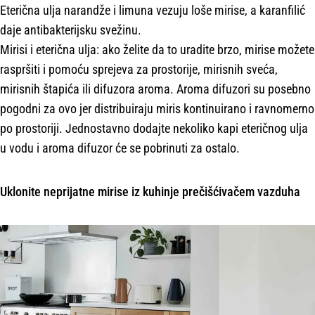
Eterična ulja narandže i limuna vezuju loše mirise, a karanfilić
daje antibakterijsku svežinu.
Mirisi i eterična ulja: ako želite da to uradite brzo, mirise možete
raspršiti i pomoću sprejeva za prostorije, mirisnih sveća,
mirisnih štapića ili difuzora aroma. Aroma difuzori su posebno
pogodni za ovo jer distribuiraju miris kontinuirano i ravnomerno
po prostoriji. Jednostavno dodajte nekoliko kapi eteričnog ulja
u vodu i aroma difuzor će se pobrinuti za ostalo.
Uklonite neprijatne mirise iz kuhinje prečišćivačem vazduha