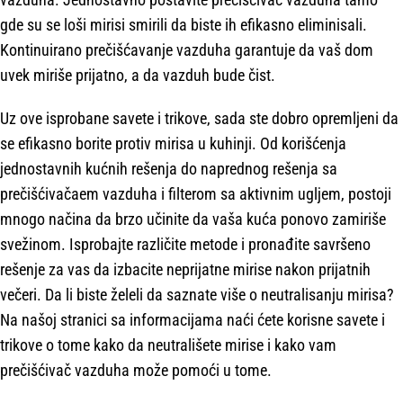
gde su se loši mirisi smirili da biste ih efikasno eliminisali.
Kontinuirano prečišćavanje vazduha garantuje da vaš dom
uvek miriše prijatno, a da vazduh bude čist.
Uz ove isprobane savete i trikove, sada ste dobro opremljeni da
se efikasno borite protiv mirisa u kuhinji. Od korišćenja
jednostavnih kućnih rešenja do naprednog rešenja sa
prečišćivačaem vazduha i filterom sa aktivnim ugljem, postoji
mnogo načina da brzo učinite da vaša kuća ponovo zamiriše
svežinom. Isprobajte različite metode i pronađite savršeno
rešenje za vas da izbacite neprijatne mirise nakon prijatnih
večeri. Da li biste želeli da saznate više o neutralisanju mirisa?
Na našoj stranici sa informacijama naći ćete korisne savete i
trikove o tome kako da neutrališete mirise i kako vam
prečišćivač vazduha može pomoći u tome.