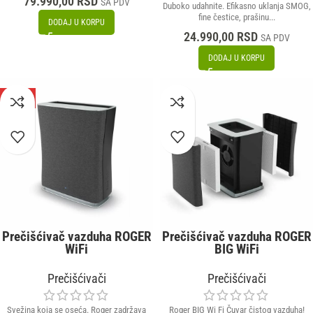
79.990,00
RSD
SA PDV
Duboko udahnite. Efikasno uklanja SMOG,
fine čestice, prašinu...
DODAJ U KORPU
24.990,00
RSD
SA PDV
DODAJ U KORPU
-56%
Prečišćivač vazduha ROGER
Prečišćivač vazduha ROGER
WiFi
BIG WiFi
Prečišćivači
Prečišćivači
Svežina koja se oseća. Roger zadržava
Roger BIG Wi Fi Čuvar čistog vazduha!