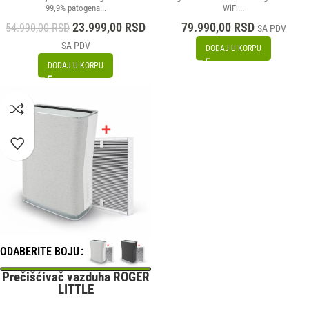
99,9% patogena...
WiFi...
23.999,00
RSD
79.990,00
RSD
54.990,00
RSD
SA PDV
SA PDV
DODAJ U KORPU
DODAJ U KORPU
ODABERITE BOJU
Prečišćivač vazduha ROGER
LITTLE