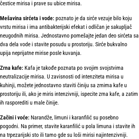
čestice mirisa i prave su ubice mirisa.
Mešavina sirćeta i vode:
poznato je da sirće vezuje bilo koju
vrstu mirisa i ima antibakterijski efekat i odličan je sakupljač
neugodnih mirisa. Jednostavno pomešajte jedan deo sirćeta sa
dva dela vode i stavite posudu u prostoriju. Sirće bukvalno
upija neprijatne mirise posle kuvanja.
Zrna kafe:
Kafa je takođe poznata po svojim svojstvima
neutralizacije mirisa. U zavisnosti od intenziteta mirisa u
kuhinji, možete jednostavno staviti činiju sa zrnima kafe u
prostoriju ili, ako je miris intenzivniji, ispecite zrna kafe, a zatim
ih rasporediti u male činije.
Začini i voće:
Narandže, limuni i karanfilić su posebno
pogodni. Na primer, stavite karanfilić u pola limuna i stavite ih
na trpezarijski sto ili tamo gde su loši mirisi najintenzivniji.