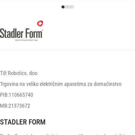
Tilt Robotics. doo
Trgovina na veliko električnim aparatima za domaćinstvo
PIB:110665740
MB:21373672
STADLER FORM