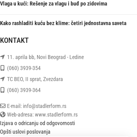
Vlaga u kući: Rešenje za vlagu i buđ po zidovima
Kako rashladiti kuću bez klime: četiri jednostavna saveta
KONTAKT
11. aprila bb, Novi Beograd - Ledine
(060) 3939-354
TC BEO, II sprat, Zvezdara
(060) 3939-364
E-mail: info@stadlerform.rs
Web-adresa: www.stadlerform.rs
Izjava o odricanju od odgovornosti
Opšti uslovi poslovanja