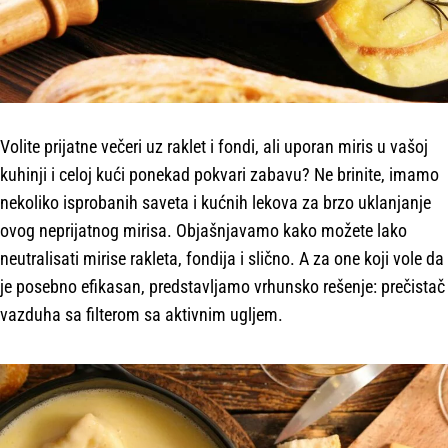
Volite prijatne večeri uz raklet i fondi, ali uporan miris u vašoj
kuhinji i celoj kući ponekad pokvari zabavu? Ne brinite, imamo
nekoliko isprobanih saveta i kućnih lekova za brzo uklanjanje
ovog neprijatnog mirisa. Objašnjavamo kako možete lako
neutralisati mirise rakleta, fondija i slično. A za one koji vole da
je posebno efikasan, predstavljamo vrhunsko rešenje: prečistač
vazduha sa filterom sa aktivnim ugljem.