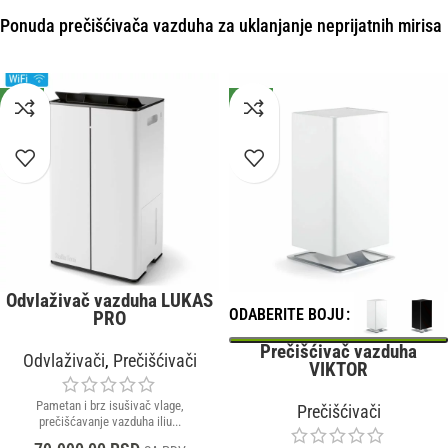
Ponuda prečišćivača vazduha za uklanjanje neprijatnih mirisa
NOVO
NOVO
Odvlaživač vazduha LUKAS
ODABERITE BOJU
PRO
Prečišćivač vazduha
Odvlaživači
,
Prečišćivači
VIKTOR
Pametan i brz isušivač vlage,
Prečišćivači
prečišćavanje vazduha iliu...