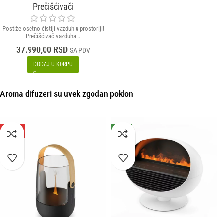
Prečišćivači
Postiže osetno čistiji vazduh u prostoriji!
Prečišćivač vazduha...
37.990,00
RSD
SA PDV
DODAJ U KORPU
Aroma difuzeri su uvek zgodan poklon
-50%
NOVO