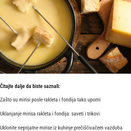
Čitajte dalje da biste saznali:
Zašto su mirisi posle rakleta i fondija tako uporni
Uklanjanje mirisa rakleta i fondija: saveti i trikovi
Uklonite neprijatne mirise iz kuhinje prečišćivačem vazduha