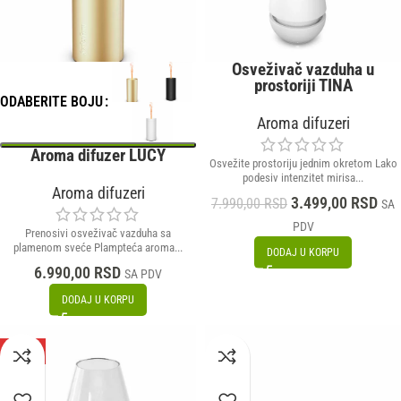
Osveživač vazduha u
prostoriji TINA
ODABERITE BOJU
Aroma difuzeri
Aroma difuzer LUCY
Osvežite prostoriju jednim okretom Lako
podesiv intenzitet mirisa...
Aroma difuzeri
3.499,00
RSD
7.990,00
RSD
SA
PDV
Prenosivi osveživač vazduha sa
plamenom sveće Plampteća aroma...
DODAJ U KORPU
6.990,00
RSD
SA PDV
DODAJ U KORPU
-57%