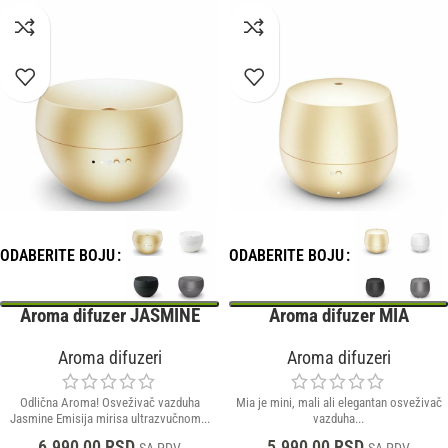
ODABERITE BOJU
ODABERITE BOJU
Aroma difuzer JASMINE
Aroma difuzer MIA
Aroma difuzeri
Aroma difuzeri
Odlična Aroma! Osveživač vazduha
Mia je mini, mali ali elegantan osveživač
Jasmine Emisija mirisa ultrazvučnom...
vazduha...
6.990,00
RSD
5.990,00
RSD