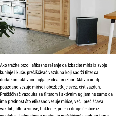
Ako tražite brzo i efikasno rešenje da izbacite miris iz svoje
kuhinje i kuće, prečišćivač vazduha koji sadrži filter sa
dodatkom aktivnog uglja je idealan izbor. Aktivni ugalj
pouzdano vezuje mirise i obezbeđuje svež, čist vazduh.
Prečišćivač vazduha sa filterom i aktivnim ugljem ne samo da
ima prednost što efikasno vezuje mirise, već i prečišćava
vazduh, filtrira viruse, bakterije, polen i druge čestice iz
vazduha. Jednostavno postavite prečišćivač vazduha tamo