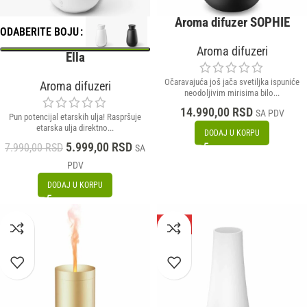
Aroma difuzer SOPHIE
ODABERITE BOJU
Aroma difuzeri
Ella
Očaravajuća još jača svetiljka ispuniće
Aroma difuzeri
neodoljivim mirisima bilo...
14.990,00
RSD
SA PDV
Pun potencijal etarskih ulja! Raspršuje
etarska ulja direktno...
DODAJ U KORPU
5.999,00
RSD
7.990,00
RSD
SA
PDV
DODAJ U KORPU
-56%