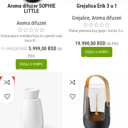
Aroma difuzer SOPHIE
Grejalica Erik 3 u 1
LiTTLE
Grejalice
,
Aroma difuzeri
Aroma difuzeri
Efekat plamena koji greje i miriše 3 u...
Očaravajuća svetiljka koja će ispuniti vašu
kuću ili...
19.990,00
RSD
SA PDV
5.999,00
RSD
11.990,00
RSD
SA
DODAJ U KORPU
PDV
DODAJ U KORPU
-25%
NOVO