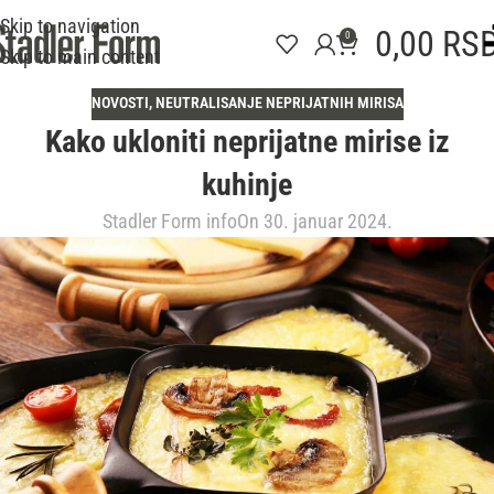
Skip to navigation
0,00
RS
0
Skip to main content
NOVOSTI
,
NEUTRALISANJE NEPRIJATNIH MIRISA
Kako ukloniti neprijatne mirise iz
kuhinje
Stadler Form info
On 30. januar 2024.