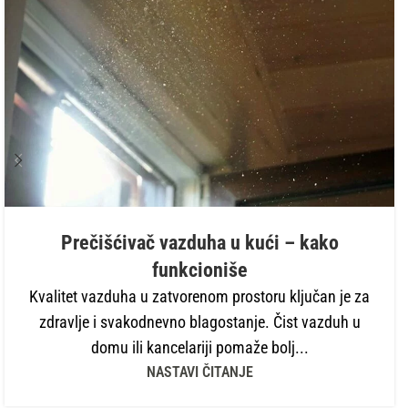
Prečišćivač vazduha u kući – kako
funkcioniše
Kvalitet vazduha u zatvorenom prostoru ključan je za
zdravlje i svakodnevno blagostanje. Čist vazduh u
domu ili kancelariji pomaže bolj...
NASTAVI ČITANJE