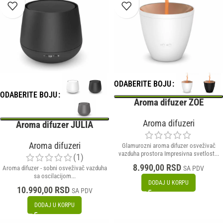
ODABERITE BOJU
ODABERITE BOJU
Aroma difuzer ZOE
Aroma difuzeri
Aroma difuzer JULIA
Aroma difuzeri
Glamurozni aroma difuzer osveživač
vazduha prostora Impresivna svetlost...
(1)
8.990,00
RSD
Aroma difuzer - sobni osveživač vazduha
SA PDV
sa oscilacijom...
DODAJ U KORPU
10.990,00
RSD
SA PDV
DODAJ U KORPU