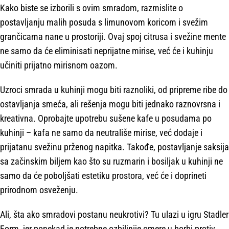
Kako biste se izborili s ovim smradom, razmislite o
postavljanju malih posuda s limunovom koricom i svežim
grančicama nane u prostoriji. Ovaj spoj citrusa i svežine mente
ne samo da će eliminisati neprijatne mirise, već će i kuhinju
učiniti prijatno mirisnom oazom.
Uzroci smrada u kuhinji mogu biti raznoliki, od pripreme ribe do
ostavljanja smeća, ali rešenja mogu biti jednako raznovrsna i
kreativna. Oprobajte upotrebu sušene kafe u posudama po
kuhinji – kafa ne samo da neutrališe mirise, već dodaje i
prijatanu svežinu prženog napitka. Takođe, postavljanje saksija
sa začinskim biljem kao što su ruzmarin i bosiljak u kuhinji ne
samo da će poboljšati estetiku prostora, već će i doprineti
prirodnom osveženju.
Ali, šta ako smradovi postanu neukrotivi? Tu ulazi u igru Stadler
Form, jer ponekad je potrebne ozbiljnije omere u borbi protiv