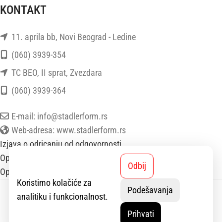
KONTAKT
11. aprila bb, Novi Beograd - Ledine
(060) 3939-354
TC BEO, II sprat, Zvezdara
(060) 3939-364
E-mail: info@stadlerform.rs
Web-adresa: www.stadlerform.rs
Izjava o odricanju od odgovornosti
Opšti uslovi poslovanja
Odbij
Opšti uslovi prodaje
Koristimo kolačiće za
StadlerForm
2025 SVA PRAVA ZADRŽANA.
Podešavanja
analitiku i funkcionalnost.
Prihvati