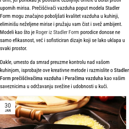
upornih mirisa. Prečišćivači vazduha poput modela Stadler
Form mogu značajno poboljšati kvalitet vazduha u kuhinji,
eliminišu neželjene mirise i pružaju vam čist i svež ambijent.
Modeli kao što je
Roger iz Stadler Form
porodice donose ne
samo efikasnost, već i sofisticiran dizajn koji se lako uklapa u
svaki prostor.
Dakle, umesto da smrad preuzme kontrolu nad vašom
kuhinjom, isprobajte ove kreativne metode i razmislite o
Stadler
Form prečišćivačima vazduha
i
Peračima vazduha
kao vašim
saveznicima u održavanju svežine i udobnosti u kući.
30
JAN