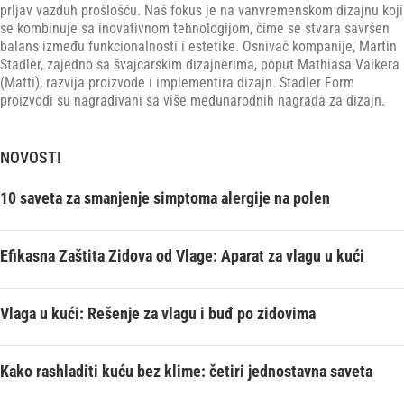
prljav vazduh prošlošću. Naš fokus je na vanvremenskom dizajnu koji
se kombinuje sa inovativnom tehnologijom, čime se stvara savršen
balans između funkcionalnosti i estetike. Osnivač kompanije, Martin
Stadler, zajedno sa švajcarskim dizajnerima, poput Mathiasa Valkera
(Matti), razvija proizvode i implementira dizajn. Stadler Form
proizvodi su nagrađivani sa više međunarodnih nagrada za dizajn.
NOVOSTI
10 saveta za smanjenje simptoma alergije na polen
Efikasna Zaštita Zidova od Vlage: Aparat za vlagu u kući
Vlaga u kući: Rešenje za vlagu i buđ po zidovima
Kako rashladiti kuću bez klime: četiri jednostavna saveta