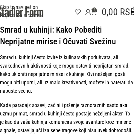
Skip to navigation
0,00
RS
0
Skip to main content
Smrad u kuhinji: Kako Pobediti
Neprijatne mirise i Očuvati Svežinu
Smrad u kuhinji često izvire iz kulinarskih poduhvata, ali i
svakodnevnih aktivnosti koje mogu ostaviti neprijatan smrad,
kako ukloniti neprijatne mirise iz kuhinje. Ovi neželjeni gosti
mogu biti uporni, ali uz malo kreativnosti, možete ih naterati da
napuste scenu.
Kada paradajz sosevi, začini i prženje raznoraznih sastojaka
uzmu primat, smrad u kuhinji često postaje neželjeni akter. To
je kao da vaša kuhinja komunicira svoje avanture kroz mirisne
signale, ostavljajući iza sebe tragove koji nisu uvek dobrodošli.