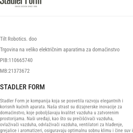
Tilt Robotics. doo
Trgovina na veliko električnim aparatima za domaćinstvo
PIB:110665740
MB:21373672
STADLER FORM
Stadler Form je kompanija koja se posvetila razvoju elegantnih i
korisnih kućnih aparata. Naša strast su dizajnerske inovacije za
domaćinstvo, koje poboljšavaju kvalitet vazduha u zatvorenim
prostorijama. Naši uređaji, kao što su prečišćivači vazduha,
ovlaživači vazduha, odvlaživači vazduha, ventilatori za hlađenje,
grejalice i aromatizeri, osiguravaju optimalnu sobnu klimu i čine suv i