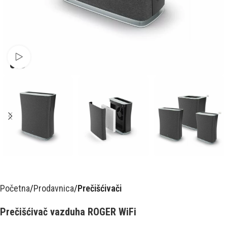
Pusti video
Početna
Prodavnica
Prečišćivači
Prečišćivač vazduha ROGER WiFi