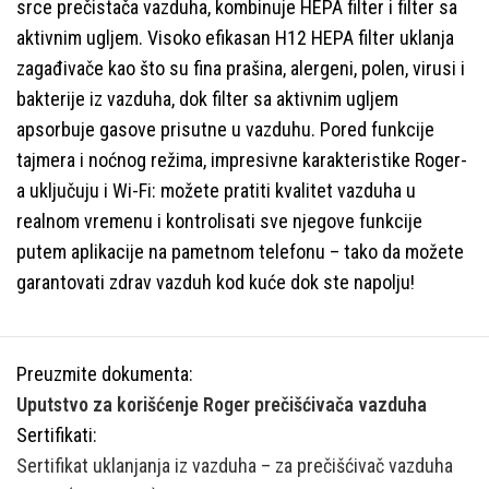
srce prečistača vazduha, kombinuje HEPA filter i filter sa
aktivnim ugljem. Visoko efikasan H12 HEPA filter uklanja
zagađivače kao što su fina prašina, alergeni, polen, virusi i
bakterije iz vazduha, dok filter sa aktivnim ugljem
apsorbuje gasove prisutne u vazduhu. Pored funkcije
tajmera i noćnog režima, impresivne karakteristike Roger-
a uključuju i Wi-Fi: možete pratiti kvalitet vazduha u
realnom vremenu i kontrolisati sve njegove funkcije
putem aplikacije na pametnom telefonu – tako da možete
garantovati zdrav vazduh kod kuće dok ste napolju!
Preuzmite dokumenta:
Uputstvo za korišćenje Roger prečišćivača vazduha
Sertifikati:
Sertifikat uklanjanja iz vazduha – za prečišćivač vazduha