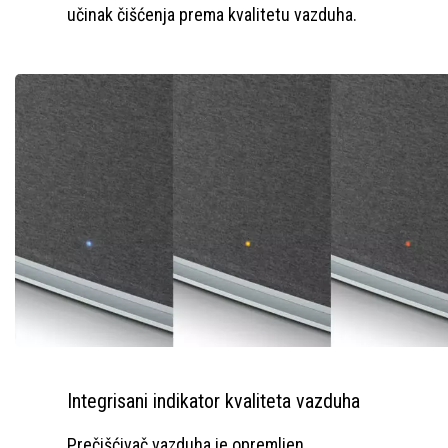
učinak čišćenja prema kvalitetu vazduha.
Integrisani indikator kvaliteta vazduha
Prečišćivač vazduha je opremljen