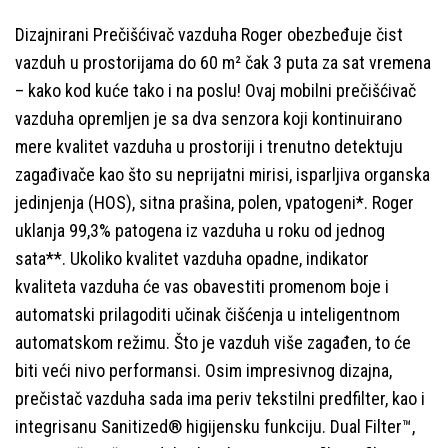
Dizajnirani Prečišćivač vazduha Roger obezbeđuje čist
vazduh u prostorijama do 60 m² čak 3 puta za sat vremena
– kako kod kuće tako i na poslu! Ovaj mobilni prečišćivač
vazduha opremljen je sa dva senzora koji kontinuirano
mere kvalitet vazduha u prostoriji i trenutno detektuju
zagađivače kao što su neprijatni mirisi, isparljiva organska
jedinjenja (HOS), sitna prašina, polen, vpatogeni*. Roger
uklanja 99,3% patogena iz vazduha u roku od jednog
sata**. Ukoliko kvalitet vazduha opadne, indikator
kvaliteta vazduha će vas obavestiti promenom boje i
automatski prilagoditi učinak čišćenja u inteligentnom
automatskom režimu. Što je vazduh više zagađen, to će
biti veći nivo performansi. Osim impresivnog dizajna,
prečistač vazduha sada ima periv tekstilni predfilter, kao i
integrisanu Sanitized® higijensku funkciju. Dual Filter™,