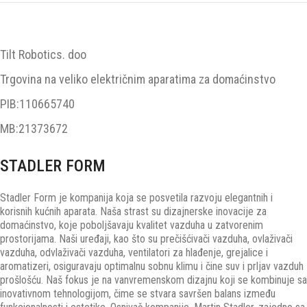
Tilt Robotics. doo
Trgovina na veliko električnim aparatima za domaćinstvo
PIB:110665740
MB:21373672
STADLER FORM
Stadler Form je kompanija koja se posvetila razvoju elegantnih i
korisnih kućnih aparata. Naša strast su dizajnerske inovacije za
domaćinstvo, koje poboljšavaju kvalitet vazduha u zatvorenim
prostorijama. Naši uređaji, kao što su prečišćivači vazduha, ovlaživači
vazduha, odvlaživači vazduha, ventilatori za hlađenje, grejalice i
aromatizeri, osiguravaju optimalnu sobnu klimu i čine suv i prljav vazduh
prošlošću. Naš fokus je na vanvremenskom dizajnu koji se kombinuje sa
inovativnom tehnologijom, čime se stvara savršen balans između