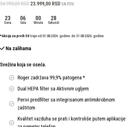
54.990,00
RSD
23.999,00
RSD
SA PDV
23
06
00
28
Dana
Sata
Minuta
Sekundi
*Akcija za prvih 50
traje od 01.08.2026. godine. do 31.08.2026. godine.
Na zalihama
Svežina koja se oseća.
Roger zadržava 99,9% patogena *
Dual HEPA filter sa Aktivnim ugljem
Perivi predfilter sa integrisanom antimikrobnom
zaštitom
Kvalitet vazduha se prati i kontroliše putem aplikacije
za pametni telefon