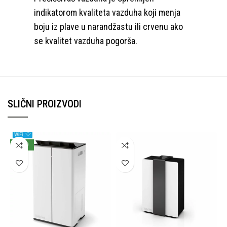
indikatorom kvaliteta vazduha koji menja
boju iz plave u narandžastu ili crvenu ako
se kvalitet vazduha pogorša.
SLIČNI PROIZVODI
NOVO