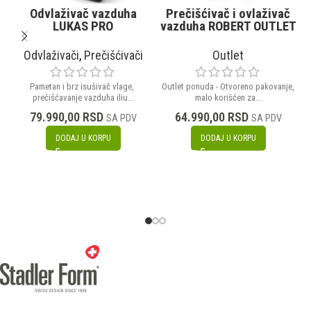
Odvlaživač vazduha
Prečišćivač i ovlaživač
LUKAS PRO
vazduha ROBERT OUTLET
Odvlaživači
,
Prečišćivači
Outlet
Pametan i brz isušivač vlage,
Outlet ponuda - Otvoreno pakovanje,
prečišćavanje vazduha iliu...
malo korišćen za...
79.990,00
RSD
64.990,00
RSD
SA PDV
SA PDV
DODAJ U KORPU
DODAJ U KORPU