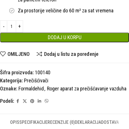
Za prostorije veličine do 60 m² za sat vremena
DODAJ U KORPU
OMILJENO
Dodaj u listu za poređenje
Šifra proizvoda:
100140
Kategorija:
Prečišćivači
Oznake:
Formaldehid
,
Roger aparat za prečišćavanje vazduha
Podeli:
OPIS
SPECIFIKACIJE
RECENZIJE (0)
DEKLARACIJA
DOSTAVA