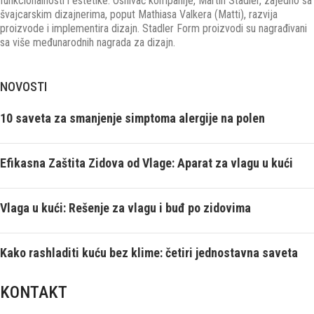
funkcionalnosti i estetike. Osnivač kompanije, Martin Stadler, zajedno sa
švajcarskim dizajnerima, poput Mathiasa Valkera (Matti), razvija
proizvode i implementira dizajn. Stadler Form proizvodi su nagrađivani
sa više međunarodnih nagrada za dizajn.
NOVOSTI
10 saveta za smanjenje simptoma alergije na polen
Efikasna Zaštita Zidova od Vlage: Aparat za vlagu u kući
Vlaga u kući: Rešenje za vlagu i buđ po zidovima
Kako rashladiti kuću bez klime: četiri jednostavna saveta
KONTAKT