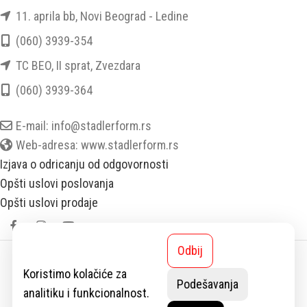
11. aprila bb, Novi Beograd - Ledine
(060) 3939-354
TC BEO, II sprat, Zvezdara
(060) 3939-364
E-mail: info@stadlerform.rs
Web-adresa: www.stadlerform.rs
Izjava o odricanju od odgovornosti
Opšti uslovi poslovanja
Opšti uslovi prodaje
Odbij
StadlerForm
2025 SVA PRAVA ZADRŽANA.
Koristimo kolačiće za
Podešavanja
analitiku i funkcionalnost.