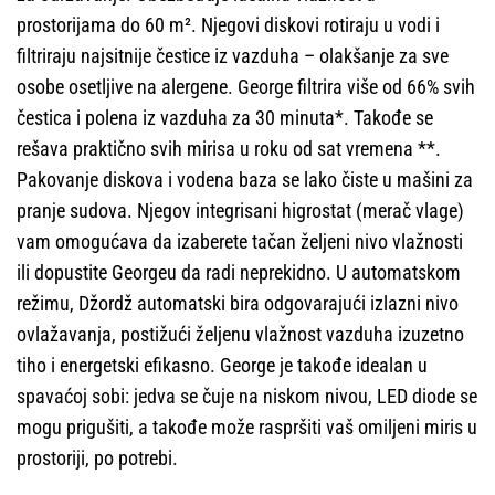
prostorijama do 60 m². Njegovi diskovi rotiraju u vodi i
filtriraju najsitnije čestice iz vazduha – olakšanje za sve
osobe osetljive na alergene. George filtrira više od 66% svih
čestica i polena iz vazduha za 30 minuta*. Takođe se
rešava praktično svih mirisa u roku od sat vremena **.
Pakovanje diskova i vodena baza se lako čiste u mašini za
pranje sudova. Njegov integrisani higrostat (merač vlage)
vam omogućava da izaberete tačan željeni nivo vlažnosti
ili dopustite Georgeu da radi neprekidno. U automatskom
režimu, Džordž automatski bira odgovarajući izlazni nivo
ovlažavanja, postižući željenu vlažnost vazduha izuzetno
tiho i energetski efikasno. George je takođe idealan u
spavaćoj sobi: jedva se čuje na niskom nivou, LED diode se
mogu prigušiti, a takođe može raspršiti vaš omiljeni miris u
prostoriji, po potrebi.