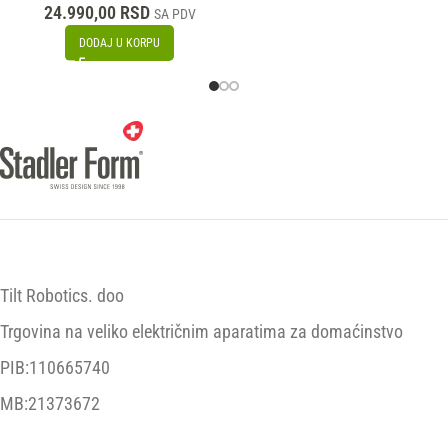
24.990,00
RSD
SA PDV
DODAJ U KORPU
Tilt Robotics. doo
Trgovina na veliko električnim aparatima za domaćinstvo
PIB:110665740
MB:21373672