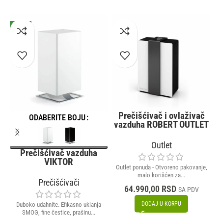
NOVO
Prečišćivač i ovlaživač
ODABERITE BOJU
vazduha ROBERT OUTLET
Outlet
Prečišćivač vazduha
VIKTOR
Outlet ponuda - Otvoreno pakovanje,
S
malo korišćen za...
Prečišćivači
64.990,00
RSD
SA PDV
DODAJ U KORPU
Duboko udahnite. Efikasno uklanja
SMOG, fine čestice, prašinu...