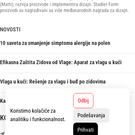
(Matti), razvija proizvode i implementira dizajn. Stadler Form
proizvodi su nagrađivani sa više međunarodnih nagrada za dizajn.
NOVOSTI
10 saveta za smanjenje simptoma alergije na polen
Efikasna Zaštita Zidova od Vlage: Aparat za vlagu u kući
Vlaga u kući: Rešenje za vlagu i buđ po zidovima
Odbij
Kako rashladiti kuću bez klime: četiri jednostavna saveta
Koristimo kolačiće za
Podešavanja
KONTAKT
analitiku i funkcionalnost.
Prihvati
11. aprila bb, Novi Beograd - Ledine