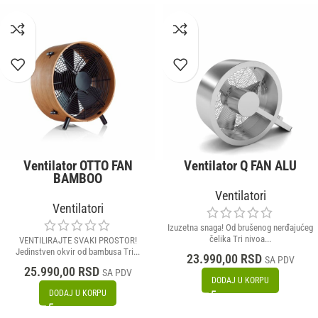
Ventilator OTTO FAN
Ventilator Q FAN ALU
BAMBOO
Ventilatori
Ventilatori
Izuzetna snaga! Od brušenog nerđajućeg
čelika Tri nivoa...
VENTILIRAJTE SVAKI PROSTOR!
Jedinstven okvir od bambusa Tri...
23.990,00
RSD
SA PDV
25.990,00
RSD
SA PDV
DODAJ U KORPU
DODAJ U KORPU