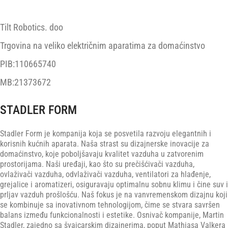
Tilt Robotics. doo
Trgovina na veliko električnim aparatima za domaćinstvo
PIB:110665740
MB:21373672
STADLER FORM
Stadler Form je kompanija koja se posvetila razvoju elegantnih i
korisnih kućnih aparata. Naša strast su dizajnerske inovacije za
domaćinstvo, koje poboljšavaju kvalitet vazduha u zatvorenim
prostorijama. Naši uređaji, kao što su prečišćivači vazduha,
ovlaživači vazduha, odvlaživači vazduha, ventilatori za hlađenje,
grejalice i aromatizeri, osiguravaju optimalnu sobnu klimu i čine suv i
prljav vazduh prošlošću. Naš fokus je na vanvremenskom dizajnu koji
se kombinuje sa inovativnom tehnologijom, čime se stvara savršen
balans između funkcionalnosti i estetike. Osnivač kompanije, Martin
Stadler, zajedno sa švajcarskim dizajnerima, poput Mathiasa Valkera