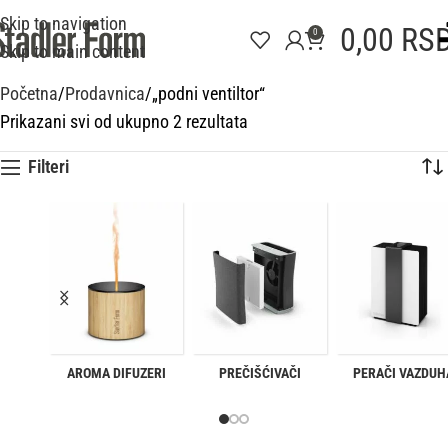
Skip to navigation
0,00
RS
0
Skip to main content
Početna
Prodavnica
„podni ventiltor“
Prikazani svi od ukupno 2 rezultata
Filteri
AROMA DIFUZERI
PREČIŠĆIVAČI
PERAČI VAZDUH