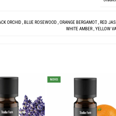
ACK ORCHID
,
BLUE ROSEWOOD
,
ORANGE BERGAMOT
,
RED JA
WHITE AMBER
,
YELLOW VA
NOVO