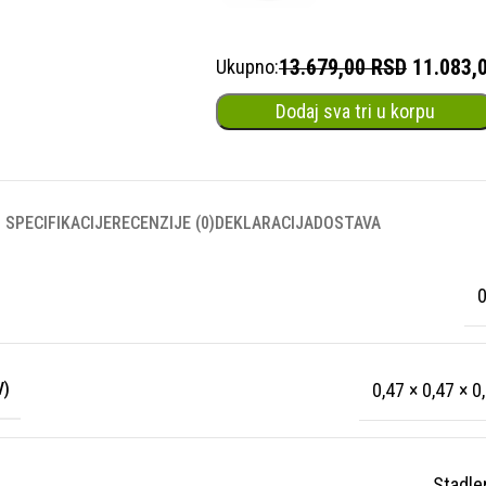
13.679,00 RSD
11.083,
Ukupno:
Dodaj sva tri u korpu
SPECIFIKACIJE
RECENZIJE (0)
DEKLARACIJA
DOSTAVA
0
V)
0,47 × 0,47 × 
Stadle