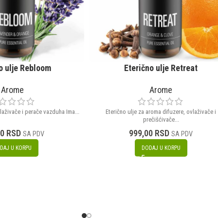
o ulje Rebloom
Eterično ulje Retreat
Arome
Arome
laživače i perače vazduha Ima...
Eterično ulje za aroma difuzere, ovlaživače i
prečišćivače...
00
RSD
999,00
RSD
SA PDV
SA PDV
DAJ U KORPU
DODAJ U KORPU