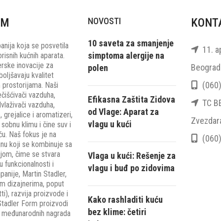
RM
NOVOSTI
KONT
10 saveta za smanjenje
nija koja se posvetila
11. ap
simptoma alergije na
orisnih kućnih aparata.
erske inovacije za
Beograd 
polen
oljšavaju kvalitet
(060)
 prostorijama. Naši
ečišćivači vazduha,
Efikasna Zaštita Zidova
TC BEO
dvlaživači vazduha,
od Vlage: Aparat za
, grejalice i aromatizeri,
Zvezdar
vlagu u kući
sobnu klimu i čine suv i
ću. Naš fokus je na
(060)
u koji se kombinuje sa
jom, čime se stvara
Vlaga u kući: Rešenje za
 funkcionalnosti i
vlagu i buđ po zidovima
anije, Martin Stadler,
im dizajnerima, poput
i), razvija proizvode i
Kako rashladiti kuću
Stadler Form proizvodi
bez klime: četiri
še međunarodnih nagrada