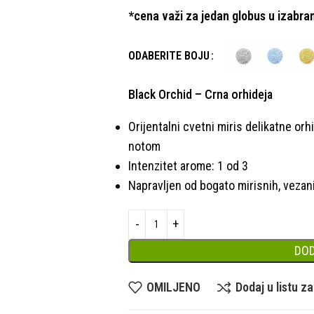
*cena važi za jedan globus u izabran
ODABERITE BOJU
Black Orchid – Crna orhideja
Orijentalni cvetni miris delikatne o
notom
Intenzitet arome: 1 od 3
Napravljen od bogato mirisnih, vezan
DOD
OMILJENO
Dodaj u listu z