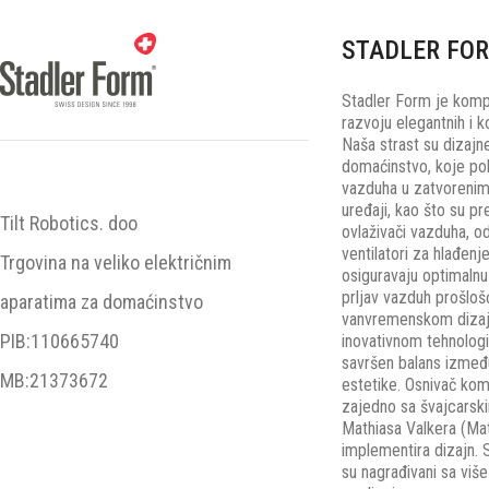
STADLER FO
Stadler Form je kompa
razvoju elegantnih i k
Naša strast su dizajn
domaćinstvo, koje pob
vazduha u zatvorenim
uređaji, kao što su pr
Tilt Robotics. doo
ovlaživači vazduha, o
ventilatori za hlađenje
Trgovina na veliko električnim
osiguravaju optimalnu 
prljav vazduh prošloš
aparatima za domaćinstvo
vanvremenskom dizajn
PIB:110665740
inovativnom tehnologi
savršen balans između
MB:21373672
estetike. Osnivač komp
zajedno sa švajcarsk
Mathiasa Valkera (Matt
implementira dizajn. 
su nagrađivani sa vi