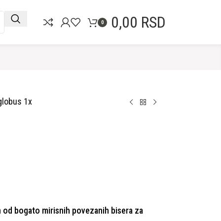
0,00
RSD
0
globus 1x
n od bogato mirisnih povezanih bisera za