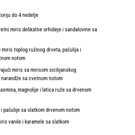
toriju do 4 nedelje
vetni miris delikatne orhideje i sandalovine sa
miris toplog ružinog drveta, pačulija i
etnom notom
jući miris sa mirisom sicilijanskog
e narandže sa cvetnom notom
jasmina, magnolije i latica ruže sa drvenom
a i pačulije sa slatkom drvenom notom
ris vanile i karamele sa slatkom