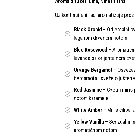
Aroma difuzer: Lina, Nina ili Tina
Uz kontinuirani rad, aromatizuje pros
Black Orchid
– Orijentalni c
laganom drvenom notom
Blue Rosewood
– Aromatični 
lavande sa orijentalnom cv
Orange Bergamot
– Osvežava
bergamota i sveže oljušten
Red Jasmine
– Cvetni miris 
notom karamele
White Amber
– Miris ćilibar
Yellow Vanilla
– Senzualni mi
aromatičnom notom