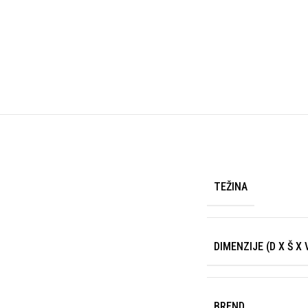
TEŽINA
DIMENZIJE (D X Š X 
BREND