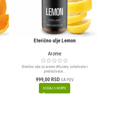
Eterično ulje Lemon
ODABERITE BO
Arome
Eterično ulje za aroma difuzere, ovlaživače i
Et
prečišćivače...
999,00
RSD
SA PDV
DODAJ U KORPU
Prava najlepša i na
99