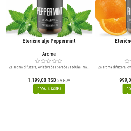
Eterično ulje Peppermint
Eteričn
Arome
Za aroma difuzere, ovlaživače i perače vazduha Ima...
Za aroma difuzere, ov
1.199,00
RSD
999,
SA PDV
DODAJ U KORPU
DO