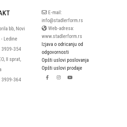
AKT
E-mail:
info@stadlerform.rs
Web-adresa:
rila bb, Novi
www.stadlerform.rs
- Ledine
Izjava o odricanju od
 3939-354
odgovornosti
, II sprat,
Opšti uslovi poslovanja
Opšti uslovi prodaje
a
 3939-364