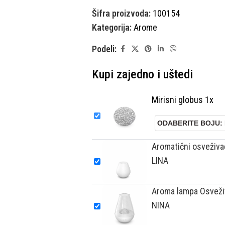
Šifra proizvoda:
100154
Kategorija:
Arome
Podeli:
Kupi zajedno i uštedi
Mirisni globus 1x
Aromatični osveživa
LINA
Aroma lampa Osveži
NINA