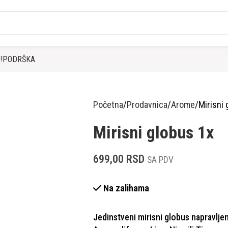
!
PODRŠKA
Početna
Prodavnica
Arome
Mirisni 
Mirisni globus 1x
699,00
RSD
SA PDV
Na zalihama
Jedinstveni mirisni globus napravlje