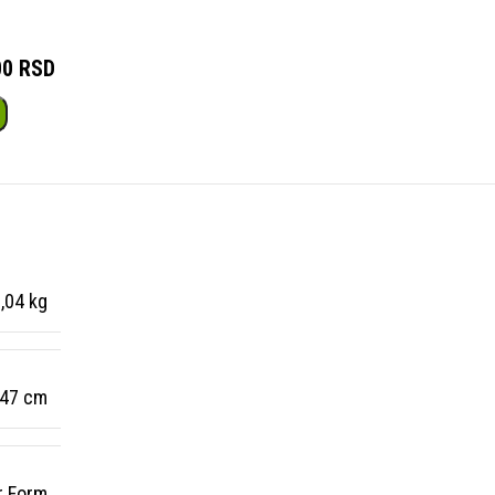
00 RSD
,04 kg
0,47 cm
r Form