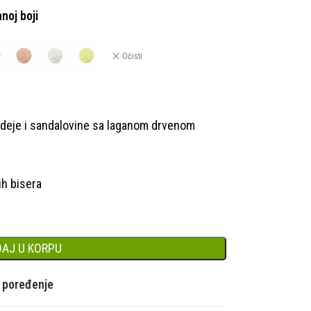
noj boji
Očisti
rhideje i sandalovine sa laganom drvenom
ih bisera
AJ U KORPU
a poređenje