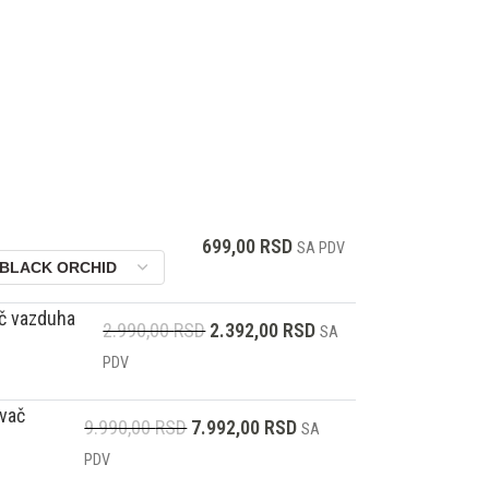
699,00
RSD
SA PDV
č vazduha
2.990,00
RSD
2.392,00
RSD
SA
PDV
vač
9.990,00
RSD
7.992,00
RSD
SA
PDV