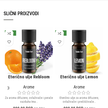
SLIČNI PROIZVODI
NOVO
NOVO
Eterično ulje Rebloom
Eterično ulje Lemon
Arome
Arome
Za aroma difuzere, ovlaživače i perače
Eterično ulje za aroma difuzere,
vazduha Ima...
ovlaživače i prečišćivače...