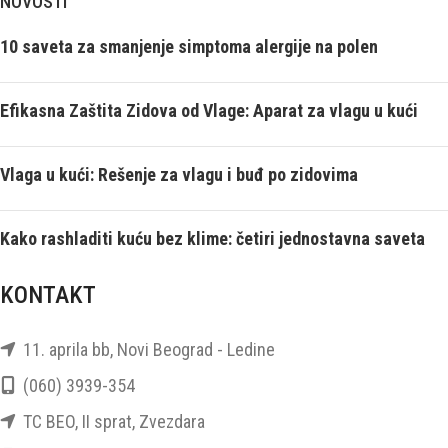
NOVOSTI
10 saveta za smanjenje simptoma alergije na polen
Efikasna Zaštita Zidova od Vlage: Aparat za vlagu u kući
Vlaga u kući: Rešenje za vlagu i buđ po zidovima
Kako rashladiti kuću bez klime: četiri jednostavna saveta
KONTAKT
11. aprila bb, Novi Beograd - Ledine
(060) 3939-354
TC BEO, II sprat, Zvezdara