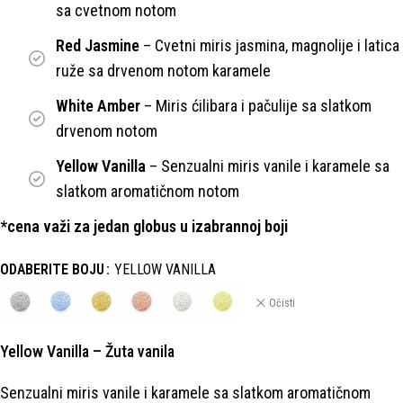
sa cvetnom notom
Red Jasmine
– Cvetni miris jasmina, magnolije i latica
ruže sa drvenom notom karamele
White Amber
– Miris ćilibara i pačulije sa slatkom
drvenom notom
Yellow Vanilla
– Senzualni miris vanile i karamele sa
slatkom aromatičnom notom
*cena važi za jedan globus u izabrannoj boji
ODABERITE BOJU
YELLOW VANILLA
Očisti
Yellow Vanilla – Žuta vanila
Senzualni miris vanile i karamele sa slatkom aromatičnom