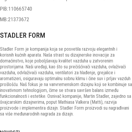
PIB:110665740
MB:21373672
STADLER FORM
Stadler Form je kompanija koja se posvetila razvoju elegantnih i
korisnih kućnih aparata. Naša strast su dizajnerske inovacije za
domaćinstvo, koje poboljšavaju kvalitet vazduha u zatvorenim
prostorijama. Naši uređaji, kao što su prečišćivači vazduha, ovlaživači
vazduha, odvlaživači vazduha, ventilatori za hlađenje, grejalice i
aromatizeri, osiguravaju optimalnu sobnu klimu i čine suv i prljav vazduh
prošlošću. Naš fokus je na vanvremenskom dizajnu koji se kombinuje sa
inovativnom tehnologijom, čime se stvara savršen balans između
funkcionalnosti i estetike. Osnivač kompanije, Martin Stadler, zajedno sa
švajcarskim dizajnerima, poput Mathiasa Valkera (Matti), razvija
proizvode i implementira dizajn. Stadler Form proizvodi su nagrađivani
sa više međunarodnih nagrada za dizajn.