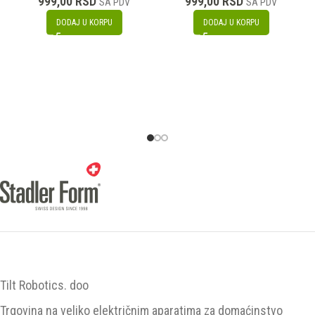
999,00
RSD
999,00
RSD
SA PDV
SA PDV
DODAJ U KORPU
DODAJ U KORPU
Tilt Robotics. doo
Trgovina na veliko električnim aparatima za domaćinstvo