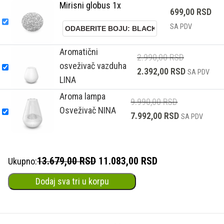
Mirisni globus 1x
699,00
RSD
SA PDV
Aromatični
2.990,00
RSD
osveživač vazduha
2.392,00
RSD
SA PDV
LINA
Aroma lampa
9.990,00
RSD
Osveživač NINA
7.992,00
RSD
SA PDV
13.679,00 RSD
11.083,00 RSD
Ukupno:
Dodaj sva tri u korpu