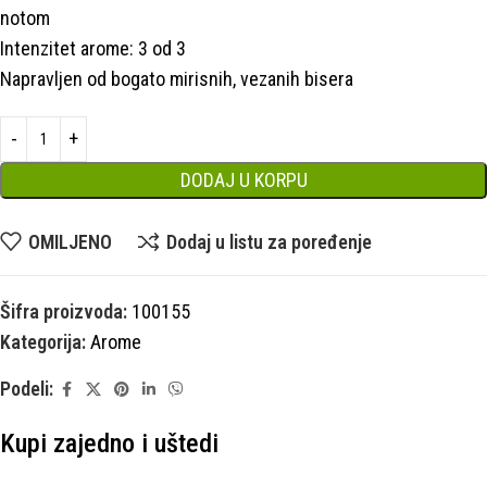
notom
Intenzitet arome: 3 od 3
Napravljen od bogato mirisnih, vezanih bisera
DODAJ U KORPU
OMILJENO
Dodaj u listu za poređenje
Šifra proizvoda:
100155
Kategorija:
Arome
Podeli:
Kupi zajedno i uštedi