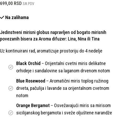
699,00
RSD
SA PDV
Na zalihama
Jedinstveni mirisni globus napravljen od bogato mirisnih
povezanih bisera za Aroma difuzer: Lina, Nina ili Tina
Uz kontinuirani rad, aromatizuje prostoriju do 4 nedelje
Black Orchid
– Orijentalni cvetni miris delikatne
orhideje i sandalovine sa laganom drvenom notom
Blue Rosewood
– Aromatični miris toplog ružinog
drveta, pačulija i lavande sa orijentalnom cvetnom
notom
Orange Bergamot
– Osvežavajući miris sa mirisom
sicilijanskog bergamota i sveže oljuštene narandže