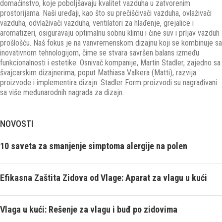
domaćinstvo, koje poboljšavaju kvalitet vazduha u zatvorenim
prostorijama. Naši uređaji, kao što su prečišćivači vazduha, ovlaživači
vazduha, odvlaživači vazduha, ventilatori za hlađenje, grejalice i
aromatizeri, osiguravaju optimalnu sobnu klimu i čine suv i prljav vazduh
prošlošću. Naš fokus je na vanvremenskom dizajnu koji se kombinuje sa
inovativnom tehnologijom, čime se stvara savršen balans između
funkcionalnosti i estetike. Osnivač kompanije, Martin Stadler, zajedno sa
švajcarskim dizajnerima, poput Mathiasa Valkera (Matti), razvija
proizvode i implementira dizajn. Stadler Form proizvodi su nagrađivani
sa više međunarodnih nagrada za dizajn.
NOVOSTI
10 saveta za smanjenje simptoma alergije na polen
Efikasna Zaštita Zidova od Vlage: Aparat za vlagu u kući
Vlaga u kući: Rešenje za vlagu i buđ po zidovima