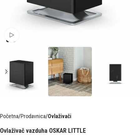
Pusti video
Početna
Prodavnica
Ovlaživači
Ovlaživač vazduha OSKAR LITTLE