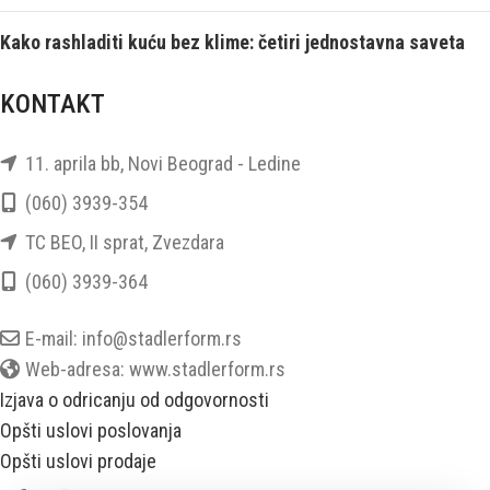
Kako rashladiti kuću bez klime: četiri jednostavna saveta
KONTAKT
11. aprila bb, Novi Beograd - Ledine
(060) 3939-354
TC BEO, II sprat, Zvezdara
(060) 3939-364
E-mail: info@stadlerform.rs
Web-adresa: www.stadlerform.rs
Izjava o odricanju od odgovornosti
Opšti uslovi poslovanja
Opšti uslovi prodaje