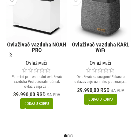
Ovlaživač vazduha NOAH
Ovlaživač vazduha KARL
PRO
WiFi
Ovlaživači
Ovlaživači
Pametni profesionalni ovlaživač
Ovlaživač sa snagom! Efikasno
O
vazduha Profesionalni učinak
ovlažavanje uz nisku potrošnju...
ovlaživanja za...
29.990,00
RSD
SA PDV
39.990,00
RSD
SA PDV
DODAJ U KORPU
DODAJ U KORPU