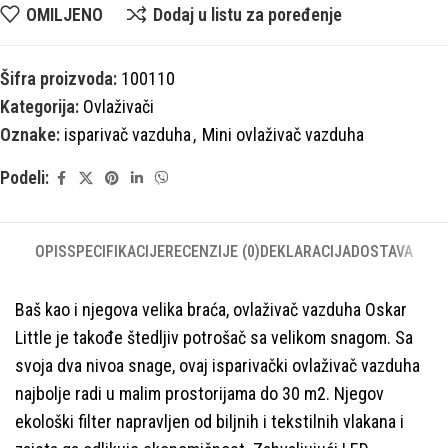
OMILJENO
Dodaj u listu za poređenje
Šifra proizvoda:
100110
Kategorija:
Ovlaživači
Oznake:
isparivač vazduha
,
Mini ovlaživač vazduha
Podeli:
OPIS
SPECIFIKACIJE
RECENZIJE (0)
DEKLARACIJA
DOSTAVA
Baš kao i njegova velika braća, ovlaživač vazduha Oskar
Little je takođe štedljiv potrošač sa velikom snagom. Sa
svoja dva nivoa snage, ovaj isparivački ovlaživač vazduha
najbolje radi u malim prostorijama do 30 m2. Njegov
ekološki filter napravljen od biljnih i tekstilnih vlakana i