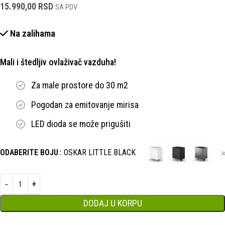
15.990,00
RSD
SA PDV
Na zalihama
Mali i štedljiv ovlaživač vazduha!
Za male prostore do 30 m2
Pogodan za emitovanje mirisa
LED dioda se može prigušiti
ODABERITE BOJU
OSKAR LITTLE BLACK
DODAJ U KORPU