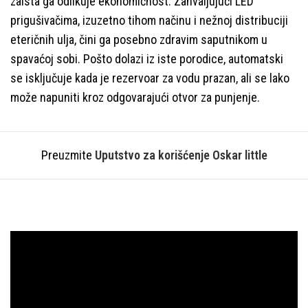
zaista ga odlikuje ekonomičnost. Zahvaljujući LED
prigušivačima, izuzetno tihom načinu i nežnoj distribuciji
eteričnih ulja, čini ga posebno zdravim saputnikom u
spavaćoj sobi. Pošto dolazi iz iste porodice, automatski
se isključuje kada je rezervoar za vodu prazan, ali se lako
može napuniti kroz odgovarajući otvor za punjenje.
Preuzmite
Uputstvo za korišćenje Oskar little