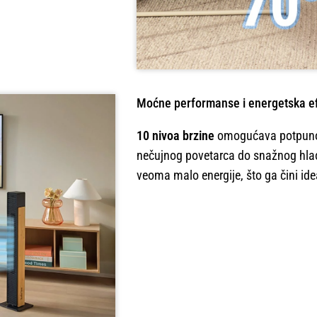
Moćne performanse i energetska e
10 nivoa brzine
omogućava potpuno 
nečujnog povetarca do snažnog hlađe
veoma malo energije, što ga čini id