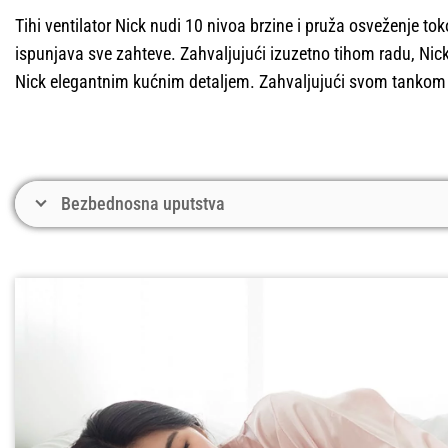
Tihi ventilator Nick nudi 10 nivoa brzine i pruža osveženje to
ispunjava sve zahteve. Zahvaljujući izuzetno tihom radu, Nick 
Nick elegantnim kućnim detaljem. Zahvaljujući svom tankom d
Bezbednosna uputstva