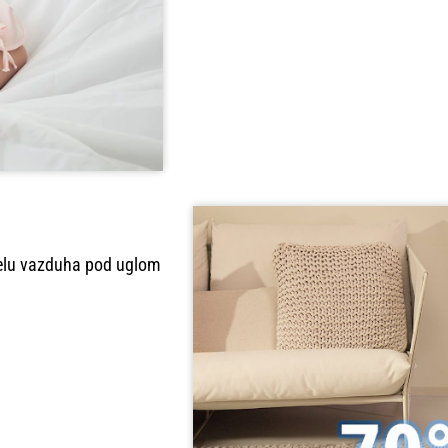
delu vazduha pod uglom