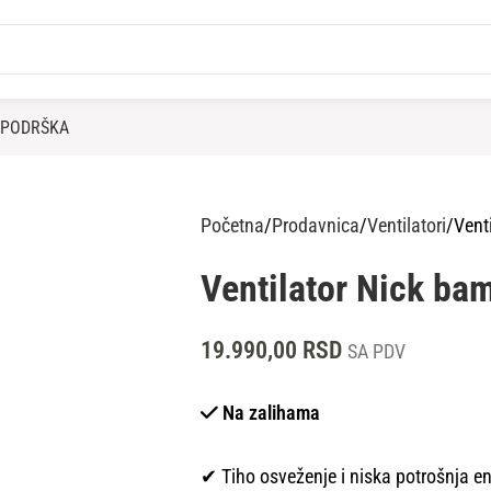
PODRŠKA
Početna
Prodavnica
Ventilatori
Vent
Ventilator Nick ba
19.990,00
RSD
SA PDV
Na zalihama
✔ Tiho osveženje i niska potrošnja en