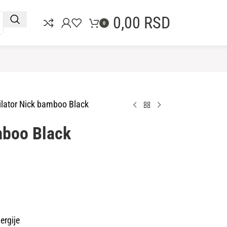
0,00
RSD
0
ilator Nick bamboo Black
mboo Black
ergije