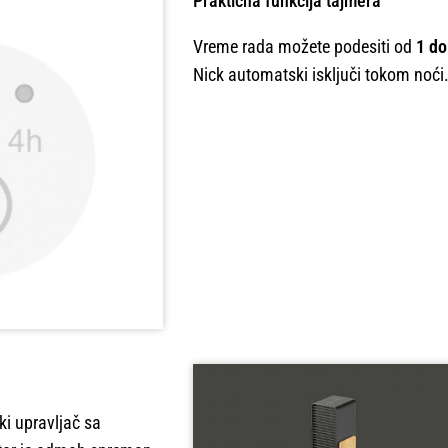
Praktična funkcija tajmera
Vreme rada možete podesiti od
1 do
Nick automatski isključi tokom noći
ki upravljač sa