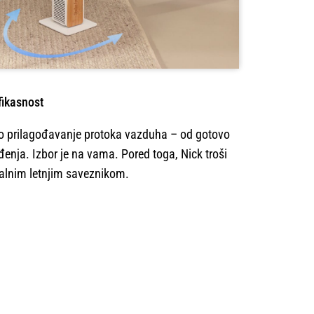
fikasnost
prilagođavanje protoka vazduha – od gotovo
nja. Izbor je na vama. Pored toga, Nick troši
ealnim letnjim saveznikom.