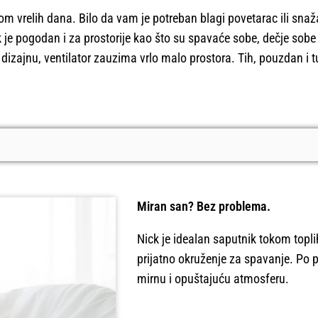
kom vrelih dana. Bilo da vam je potreban blagi povetarac ili sna
je pogodan i za prostorije kao što su spavaće sobe, dečje sobe i
izajnu, ventilator zauzima vrlo malo prostora. Tih, pouzdan i 
Miran san? Bez problema.
Nick je idealan saputnik tokom topli
prijatno okruženje za spavanje. Po po
mirnu i opuštajuću atmosferu.