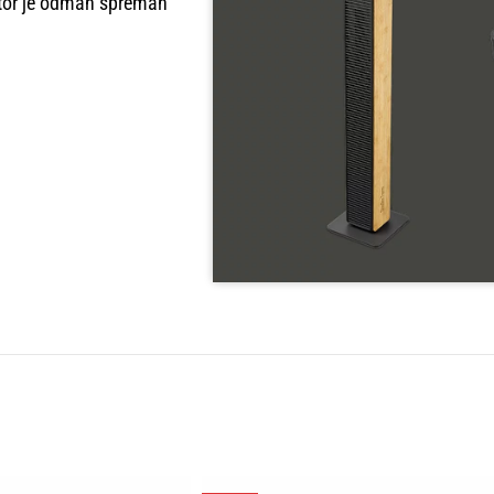
lator je odmah spreman