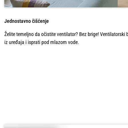
Jednostavno čišćenje
Želite temeljno da očistite ventilator? Bez brige! Ventilatorski
iz uređaja i isprati pod mlazom vode.