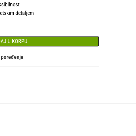
sibilnost
tetskim detaljem
AJ U KORPU
a poređenje