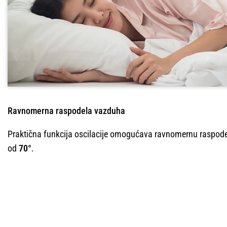
Ravnomerna raspodela vazduha
Praktična funkcija oscilacije omogućava ravnomernu raspo
od
70°
.