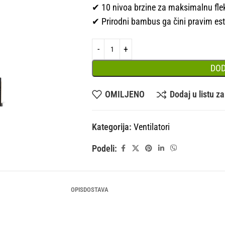
✔ 10 nivoa brzine za maksimalnu flek
✔ Prirodni bambus ga čini pravim es
DOD
OMILJENO
Dodaj u listu z
Kategorija:
Ventilatori
Podeli:
OPIS
DOSTAVA