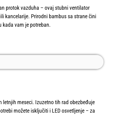
žan protok vazduha – ovaj stubni ventilator
li kancelarije. Prirodni bambus sa strane čini
tu kada vam je potreban.
h letnjih meseci. Izuzetno tih rad obezbeđuje
trebi možete isključiti i LED osvetljenje – za