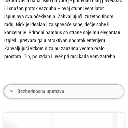
tokom vrelih dana. Bilo da vam je potreban blag povetarac
ili snažan protok vazduha – ovaj stubni ventilator
ispunjava sva očekivanja. Zahvaljujući izuzetno tihom
radu, Nick je idealan i za spavaće sobe, dečje sobe ili
kancelarije. Prirodni bambus sa strane daje mu elegantan
izgled i pretvara ga u atraktivan dodatak enterijeru.
Zahvaljujući vitkom dizajnu zauzima veoma malo
prostora. Tih, pouzdan i uvek pri ruci kada vam zatreba.
Bezbednosna uputstva