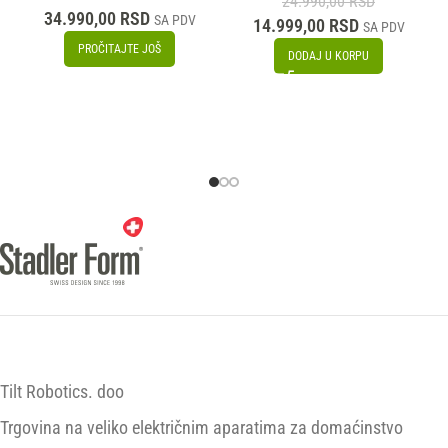
24.990,00
RSD
34.990,00
RSD
SA PDV
14.999,00
RSD
SA PDV
PROČITAJTE JOŠ
DODAJ U KORPU
Tilt Robotics. doo
Trgovina na veliko električnim aparatima za domaćinstvo