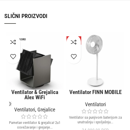
SLIČNI PROIZVODI
STIŽE USKORO
-40%
NOVO
NOVO
Ventilator & Grejalica
Ventilator FINN MOBILE
Alex WiFi
Ventilatori
Ventilatori
,
Grejalice
Ventilator sa punjivom baterijom za
unutrašnju i spoljašnju...
Pametan ventilator & grejalica! 2u1
osvežavanje i grejanje...