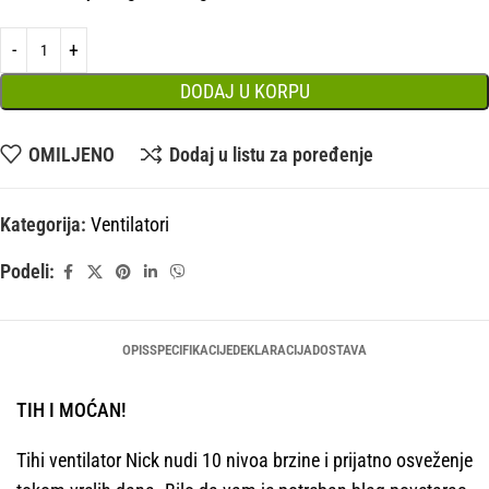
DODAJ U KORPU
OMILJENO
Dodaj u listu za poređenje
Kategorija:
Ventilatori
Podeli:
OPIS
SPECIFIKACIJE
DEKLARACIJA
DOSTAVA
TIH I MOĆAN!
Tihi ventilator Nick nudi 10 nivoa brzine i prijatno osveženje