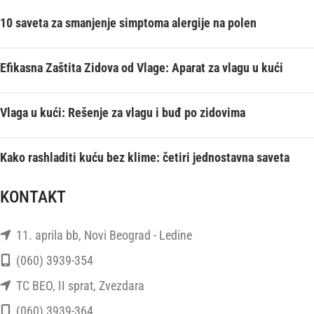
10 saveta za smanjenje simptoma alergije na polen
Efikasna Zaštita Zidova od Vlage: Aparat za vlagu u kući
Vlaga u kući: Rešenje za vlagu i buđ po zidovima
Kako rashladiti kuću bez klime: četiri jednostavna saveta
KONTAKT
11. aprila bb, Novi Beograd - Ledine
(060) 3939-354
TC BEO, II sprat, Zvezdara
(060) 3939-364