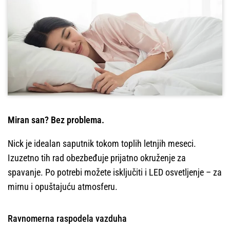
Miran san? Bez problema.
Nick je idealan saputnik tokom toplih letnjih meseci.
Izuzetno tih rad obezbeđuje prijatno okruženje za
spavanje. Po potrebi možete isključiti i LED osvetljenje – za
mirnu i opuštajuću atmosferu.
Ravnomerna raspodela vazduha