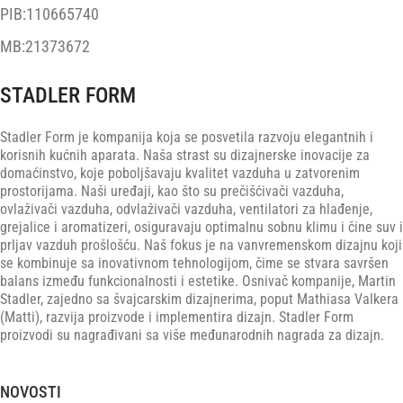
PIB:110665740
MB:21373672
STADLER FORM
Stadler Form je kompanija koja se posvetila razvoju elegantnih i
korisnih kućnih aparata. Naša strast su dizajnerske inovacije za
domaćinstvo, koje poboljšavaju kvalitet vazduha u zatvorenim
prostorijama. Naši uređaji, kao što su prečišćivači vazduha,
ovlaživači vazduha, odvlaživači vazduha, ventilatori za hlađenje,
grejalice i aromatizeri, osiguravaju optimalnu sobnu klimu i čine suv i
prljav vazduh prošlošću. Naš fokus je na vanvremenskom dizajnu koji
se kombinuje sa inovativnom tehnologijom, čime se stvara savršen
balans između funkcionalnosti i estetike. Osnivač kompanije, Martin
Stadler, zajedno sa švajcarskim dizajnerima, poput Mathiasa Valkera
(Matti), razvija proizvode i implementira dizajn. Stadler Form
proizvodi su nagrađivani sa više međunarodnih nagrada za dizajn.
NOVOSTI