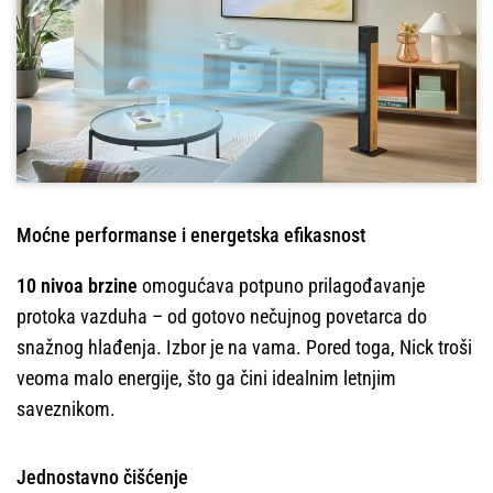
Moćne performanse i energetska efikasnost
10 nivoa brzine
omogućava potpuno prilagođavanje
protoka vazduha – od gotovo nečujnog povetarca do
snažnog hlađenja. Izbor je na vama. Pored toga, Nick troši
veoma malo energije, što ga čini idealnim letnjim
saveznikom.
Jednostavno čišćenje