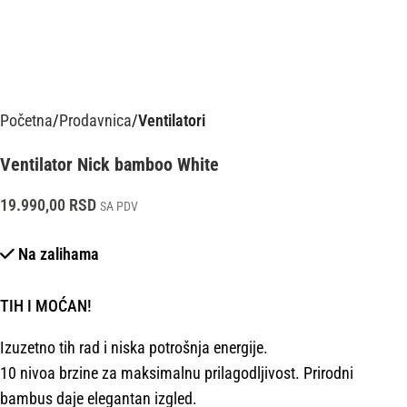
Početna
Prodavnica
Ventilatori
Ventilator Nick bamboo White
19.990,00
RSD
SA PDV
Na zalihama
TIH I MOĆAN!
Izuzetno tih rad i niska potrošnja energije.
10 nivoa brzine za maksimalnu prilagodljivost. Prirodni
bambus daje elegantan izgled.