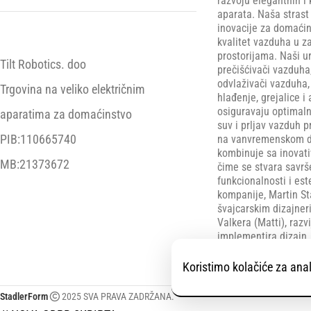
razvoju elegantnih i 
aparata. Naša strast
inovacije za domaćin
kvalitet vazduha u z
prostorijama. Naši ur
Tilt Robotics. doo
prečišćivači vazduha
odvlaživači vazduha, 
Trgovina na veliko električnim
hlađenje, grejalice i 
osiguravaju optimaln
aparatima za domaćinstvo
suv i prljav vazduh p
PIB:110665740
na vanvremenskom di
kombinuje sa inovat
MB:21373672
čime se stvara savr
funkcionalnosti i est
kompanije, Martin St
švajcarskim dizajne
Valkera (Matti), razv
implementira dizajn.
su nagrađivani sa v
nagrada za dizajn.
Koristimo kolačiće za anal
StadlerForm
2025 SVA PRAVA ZADRŽANA.