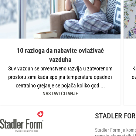
10 razloga da nabavite ovlaživač
vazduha
Suv vazduh se prvenstveno razvija u zatvorenom
K
prostoru zimi kada spoljna temperatura opadne i
ov
centralno grejanje se pojača koliko god ...
NASTAVI ČITANJE
STADLER FO
Stadler Form je komp