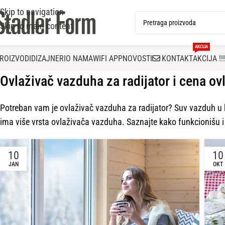
Skip to navigation
Skip to main content
AKCIJA
ROIZVODI
DIZAJNERI
O NAMA
WIFI APP
NOVOSTI
KONTAKT
AKCIJA !!!
Ovlaživač vazduha za radijator i cena ov
Potreban vam je ovlaživač vazduha za radijator? Suv vazduh u 
ima više vrsta ovlaživača vazduha. Saznajte kako funkcionišu i k
10
10
JAN
OKT