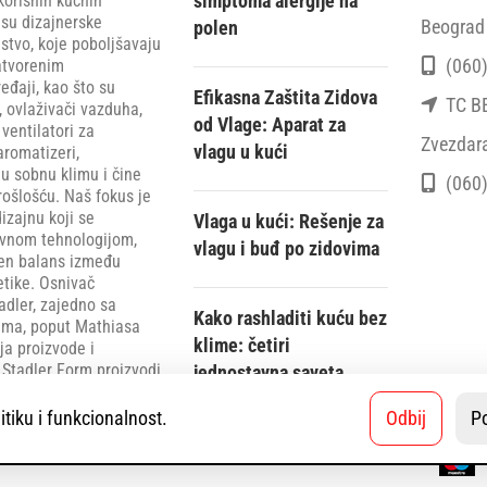
simptoma alergije na
korisnih kućnih
 su dizajnerske
Beograd 
polen
stvo, koje poboljšavaju
(060)
atvorenim
eđaji, kao što su
Efikasna Zaštita Zidova
TC BEO
, ovlaživači vazduha,
od Vlage: Aparat za
ventilatori za
Zvezdar
vlagu u kući
aromatizeri,
u sobnu klimu i čine
(060)
rošlošću. Naš fokus je
zajnu koji se
Vlaga u kući: Rešenje za
ivnom tehnologijom,
vlagu i buđ po zidovima
šen balans između
etike. Osnivač
adler, zajedno sa
Kako rashladiti kuću bez
rima, poput Mathiasa
klime: četiri
ija proizvode i
 Stadler Form proizvodi
jednostavna saveta
iše međunarodnih
itiku i funkcionalnost.
Odbij
P