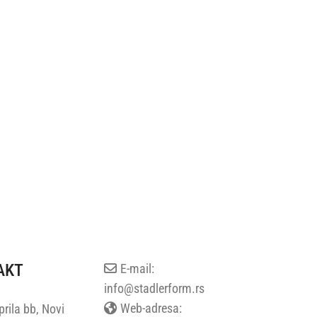
AKT
E-mail:
info@stadlerform.rs
Web-adresa:
rila bb, Novi