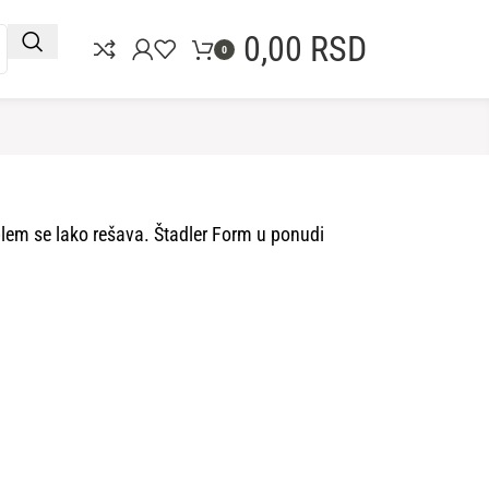
0,00
RSD
0
blem se lako rešava. Štadler Form u ponudi