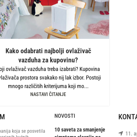
Kako odabrati najbolji ovlaživač
vazduha za kupovinu?
oji ovlaživač vazduha treba izabrati? Kupovina
laživača prostora svakako nij lak izbor. Postoji
mnogo različitih kriterijuma koji mo...
NASTAVI ČITANJE
RM
NOVOSTI
KONT
10 saveta za smanjenje
anija koja se posvetila
11. ap