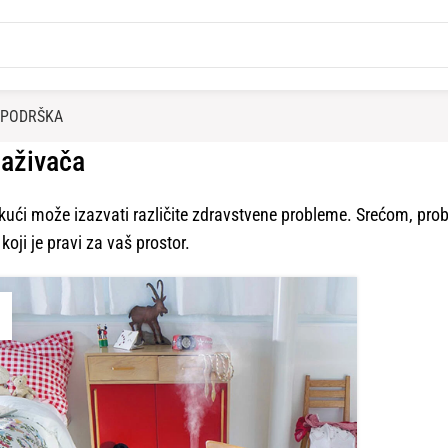
PODRŠKA
laživača
kući može izazvati različite zdravstvene probleme. Srećom, pro
oji je pravi za vaš prostor.