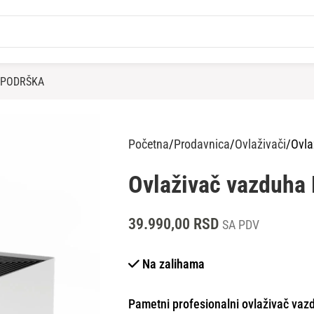
PODRŠKA
Početna
Prodavnica
Ovlaživači
Ovl
Ovlaživač vazduh
39.990,00
RSD
SA PDV
Na zalihama
Pametni profesionalni ovlaživač vaz