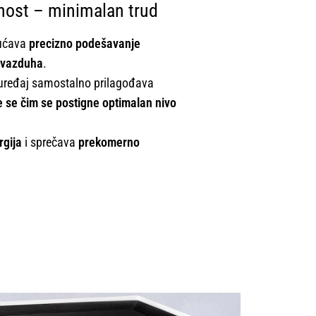
nost – minimalan trud
gućava
precizno podešavanje
i vazduha
.
 uređaj samostalno prilagođava
je se čim se postigne optimalan nivo
rgija
i sprečava
prekomerno