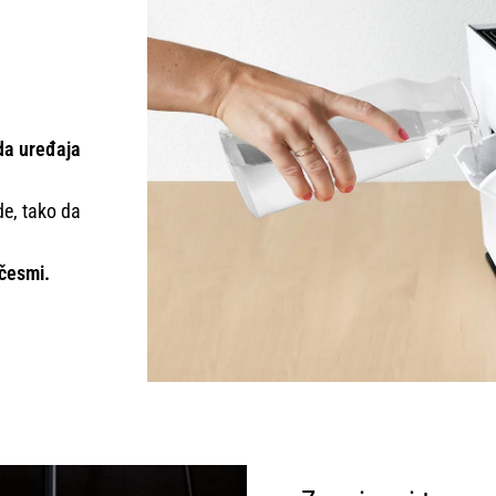
da uređaja
de, tako da
 česmi.