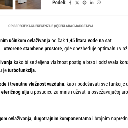
Podeli:
OPIS
SPECIFIKACIJE
RECENZIJE (0)
DEKLARACIJA
DOSTAVA
lnim učinkom ovlaživanja
od čak
1,45 litara vode na sat
.
 i
otvorene stambene prostore
, gde obezbeđuje optimalnu vla
živanja
kako bi se željena vlažnost postigla brzo i održavala kon
u je
turbofunkcija
.
ode i trenutnu vlažnost vazduha
, kao i podešavati sve funkcije 
 eteričnog ulja
u posudicu za miris i uživati u osvežavajućoj ar
gom ovlaživanja
,
dugotrajnim komponentama
i brojnim napred