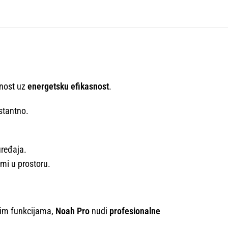
žnost uz
energetsku efikasnost
.
stantno.
uređaja.
omi u prostoru.
nim funkcijama,
Noah Pro
nudi
profesionalne