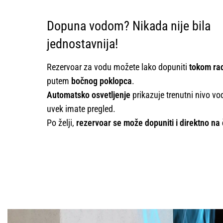
Dopuna vodom? Nikada nije bila
jednostavnija!
Rezervoar za vodu možete lako dopuniti
tokom ra
putem
bočnog poklopca
.
Automatsko osvetljenje
prikazuje trenutni nivo vo
uvek imate pregled.
Po želji,
rezervoar se može dopuniti i direktno na