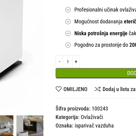
Profesionalni učinak ovlaži
Mogućnost dodavanja
eteri
Niska potrošnja energije
čak
Pogodno za prostorije do
20
DOD
OMILJENO
Dodaj u listu z
Šifra proizvoda:
100243
Kategorija:
Ovlaživači
Oznaka:
isparivač vazduha