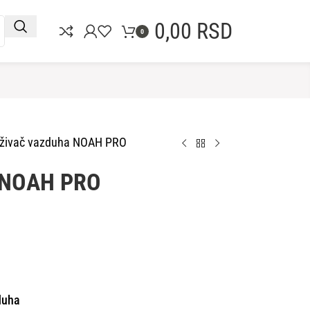
0,00
RSD
0
aživač vazduha NOAH PRO
a NOAH PRO
duha