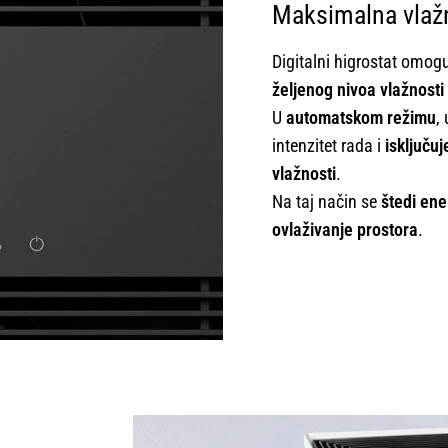
Maksimalna vlaž
Digitalni higrostat omo
željenog nivoa vlažnost
U
automatskom režimu
,
intenzitet rada i
isključu
vlažnosti
.
Na taj način se
štedi ene
ovlaživanje prostora
.