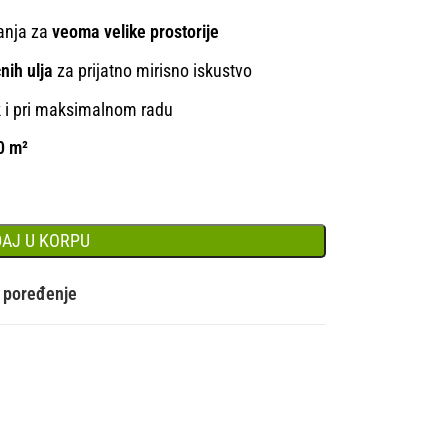
vanja za
veoma velike prostorije
čnih ulja
za prijatno mirisno iskustvo
 i pri maksimalnom radu
0 m²
AJ U KORPU
a poređenje