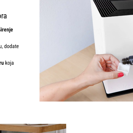
ora
širenje
u, dodate
ru
koja