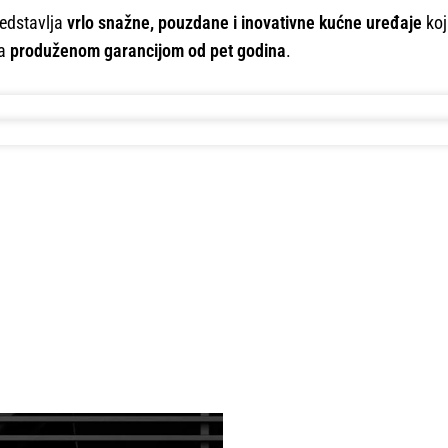
edstavlja
vrlo snažne, pouzdane i inovativne kućne uređaje
koj
sa
produženom garancijom od pet godina
.