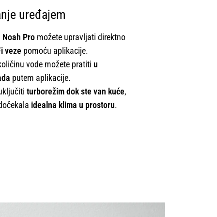
anje uređajem
a
Noah Pro
možete upravljati direktno
i veze
pomoću aplikacije.
 količinu vode možete pratiti
u
kada
putem aplikacije.
ključiti
turborežim dok ste van kuće
,
 dočekala
idealna klima u prostoru
.