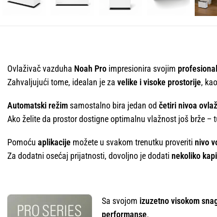
Ovlaživač vazduha
Noah Pro
impresionira svojim
profesiona
Zahvaljujući tome, idealan je za
velike i visoke prostorije
, kao
Automatski režim
samostalno bira jedan od
četiri nivoa ovla
Ako želite da prostor dostigne optimalnu vlažnost još brže – t
Pomoću
aplikacije
možete u svakom trenutku proveriti
nivo v
Za dodatni osećaj prijatnosti, dovoljno je dodati
nekoliko kapi
Sa svojom
izuzetno visokom sna
performanse
.