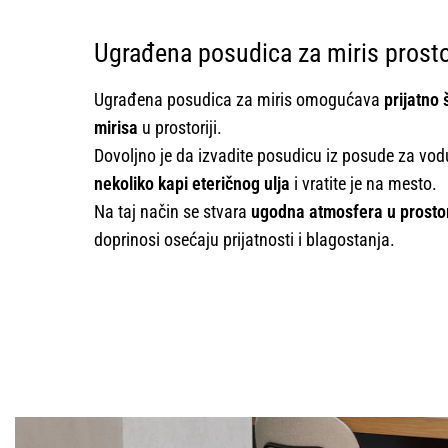
Ugrađena posudica za miris prost
Ugrađena posudica za miris omogućava
prijatno 
mirisa
u prostoriji.
Dovoljno je da izvadite posudicu iz posude za vod
nekoliko kapi eteričnog ulja
i vratite je na mesto.
Na taj način se stvara
ugodna atmosfera u prosto
doprinosi osećaju prijatnosti i blagostanja.