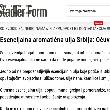
Skip to navigation
Skip to main content
AKCIJA
ROIZVODI
DIZAJNERI
O NAMA
WIFI APP
NOVOSTI
KONTAKT
AKCIJA !!!
Esencijalna aromatična ulja Srbija: Oču
Srbija, zemlja bogata prirodnim resursima, takođe je domaćin ne
Ova esencijalna ulja ne samo da nude prijatne mirise, već pose
Jedno od najprepoznatljivijih esencijalnih ulja koje potiče iz Sr
opuštajućim svojstvima. Slično tome, ulje nane, kamilice i smilj
Citrusna esencijalna ulja, poput limuna, grejpa i pomorandže, ta
podsticajne atmosfere i poboljšanje raspoloženja.
Kada je reč o primeni ovih esencijalnih ulja, aroma difuzeri na 