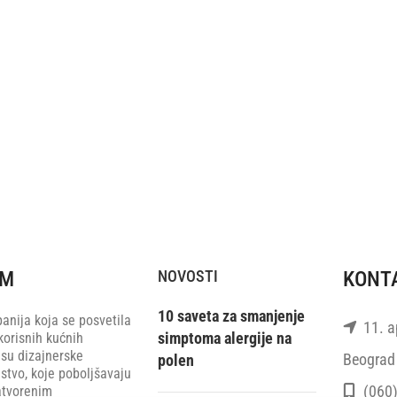
RM
NOVOSTI
KONT
10 saveta za smanjenje
anija koja se posvetila
11. ap
simptoma alergije na
korisnih kućnih
 su dizajnerske
Beograd 
polen
stvo, koje poboljšavaju
(060)
atvorenim