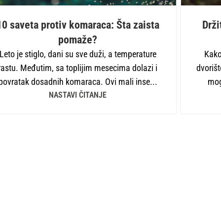
10 saveta protiv komaraca: Šta zaista
Drži
pomaže?
Leto je stiglo, dani su sve duži, a temperature
Kako
rastu. Međutim, sa toplijim mesecima dolazi i
dvorišt
povratak dosadnih komaraca. Ovi mali inse...
mogl
NASTAVI ČITANJE