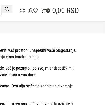
0,00
RSD
0
niti vaš prostor i unaprediti vaše blagostanje.
vaju emocionalno stanje.
de, već je poznato i po svojim antiseptičkim i
ežine i mira u vaš dom.
stora. Ova ulja se često koriste za stvaranje
enosivi difuzeri omogućavaju vam da uživate u