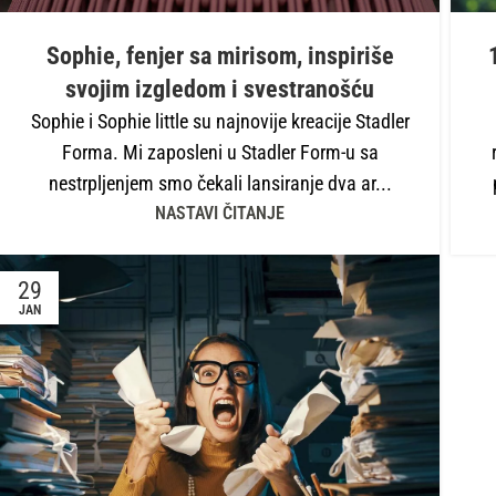
Sophie, fenjer sa mirisom, inspiriše
svojim izgledom i svestranošću
Sophie i Sophie little su najnovije kreacije Stadler
Forma. Mi zaposleni u Stadler Form-u sa
nestrpljenjem smo čekali lansiranje dva ar...
NASTAVI ČITANJE
29
JAN