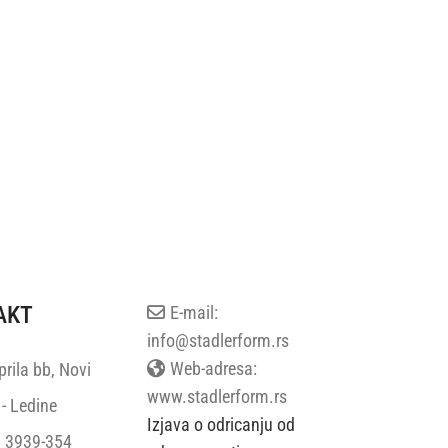
AKT
E-mail:
info@stadlerform.rs
Web-adresa:
rila bb, Novi
www.stadlerform.rs
- Ledine
Izjava o odricanju od
 3939-354