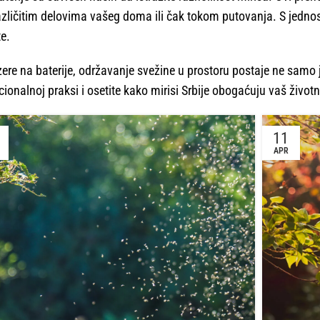
 različitim delovima vašeg doma ili čak tokom putovanja. S jedn
te.
zere na baterije, održavanje svežine u prostoru postaje ne samo 
nalnoj praksi i osetite kako mirisi Srbije obogaćuju vaš životni
11
APR