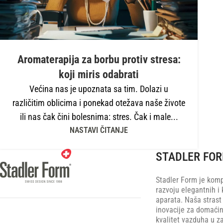
Aromaterapija za borbu protiv stresa:
koji miris odabrati
Većina nas je upoznata sa tim. Dolazi u
različitim oblicima i ponekad otežava naše živote
ili nas čak čini bolesnima: stres. Čak i male...
NASTAVI ČITANJE
STADLER FO
Stadler Form je komp
razvoju elegantnih i 
aparata. Naša strast
inovacije za domaćin
kvalitet vazduha u z