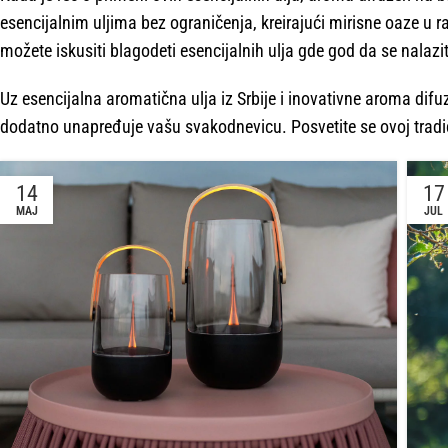
esencijalnim uljima bez ograničenja, kreirajući mirisne oaze u
možete iskusiti blagodeti esencijalnih ulja gde god da se nalazi
Uz esencijalna aromatična ulja iz Srbije i inovativne aroma difu
dodatno unapređuje vašu svakodnevicu. Posvetite se ovoj tradicio
14
17
MAJ
JUL