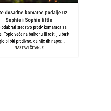
te dosadne komarce podalje uz
Sophie i Sophie little
 odabrati sredstvo protiv komaraca za
e. Toplo veče na balkonu ili roštilj u bašti
o bi biti predivno, da nije tih napor...
NASTAVI ČITANJE