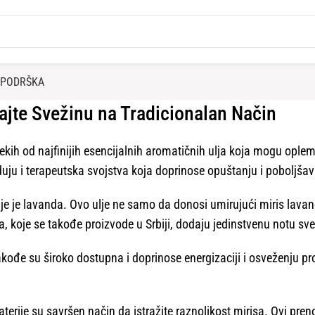
PODRŠKA
vajte Svežinu na Tradicionalan Način
kih od najfinijih esencijalnih aromatičnih ulja koja mogu opleme
duju i terapeutska svojstva koja doprinose opuštanju i poboljša
bije je lavanda. Ovo ulje ne samo da donosi umirujući miris lavan
a, koje se takođe proizvode u Srbiji, dodaju jedinstvenu notu sv
kođe su široko dostupna i doprinose energizaciji i osveženju pro
baterije su savršen način da istražite raznolikost mirisa. Ovi pr