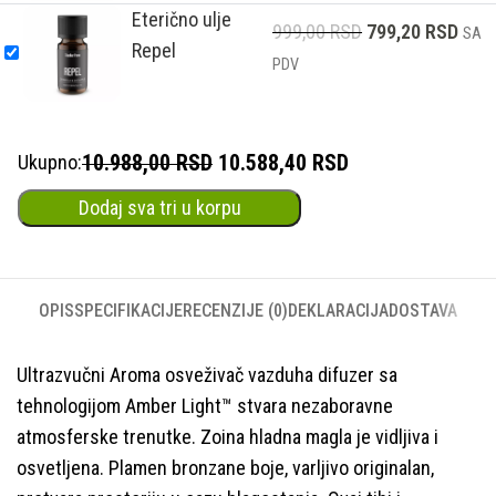
Eterično ulje
999,00
RSD
799,20
RSD
SA
Repel
PDV
10.988,00 RSD
10.588,40 RSD
Ukupno:
Dodaj sva tri u korpu
OPIS
SPECIFIKACIJE
RECENZIJE (0)
DEKLARACIJA
DOSTAVA
Ultrazvučni Aroma osveživač vazduha difuzer sa
tehnologijom Amber Light™ stvara nezaboravne
atmosferske trenutke. Zoina hladna magla je vidljiva i
osvetljena. Plamen bronzane boje, varljivo originalan,