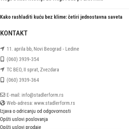
Kako rashladiti kuću bez klime: četiri jednostavna saveta
KONTAKT
11. aprila bb, Novi Beograd - Ledine
(060) 3939-354
TC BEO, II sprat, Zvezdara
(060) 3939-364
E-mail: info@stadlerform.rs
Web-adresa: www.stadlerform.rs
Izjava o odricanju od odgovornosti
Opšti uslovi poslovanja
Opšti uslovi prodaje