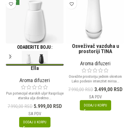
NOVO
Osveživač vazduha u
ODABERITE BOJU
prostoriji TINA
Aroma difuzeri
Ella
Osvežite prostoriju jednim okretom
Aroma difuzeri
Lako podesiv intenzitet mirisa...
J
3.499,00
RSD
7.990,00
RSD
Pun potencijal etarskih ulja! Raspršuje
SA PDV
etarska ulja direktno...
5.999,00
RSD
DODAJ U KORPU
7.990,00
RSD
SA PDV
DODAJ U KORPU