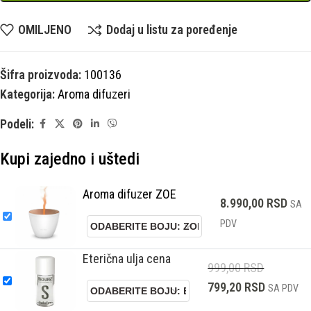
OMILJENO
Dodaj u listu za poređenje
Šifra proizvoda:
100136
Kategorija:
Aroma difuzeri
Podeli:
Kupi zajedno i uštedi
Aroma difuzer ZOE
8.990,00
RSD
SA
PDV
Eterična ulja cena
999,00
RSD
799,20
RSD
SA PDV