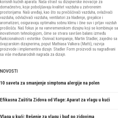
korisnih kućnih aparata. Naša strast su dizajnerske inovacije za
domaćinstvo, koje poboljšavaju kvalitet vazduha u zatvorenim
prostorijama. Naši uređaji, kao što su prečišćivači vazduha, ovlaživači
vazduha, odvlaživači vazduha, ventilatori za hlađenje, grejalice i
aromatizeri, osiguravaju optimalnu sobnu klimu i čine suv i prljav vazduh
prošlošću. Naš fokus je na vanvremenskom dizajnu koji se kombinuje sa
inovativnom tehnologijom, čime se stvara savršen balans između
funkcionalnosti i estetike. Osnivač kompanije, Martin Stadler, zajedno sa
švajcarskim dizajnerima, poput Mathiasa Valkera (Matti), razvija
proizvode i implementira dizajn. Stadler Form proizvodi su nagrađivani
sa više međunarodnih nagrada za dizajn.
NOVOSTI
10 saveta za smanjenje simptoma alergije na polen
Efikasna Zaštita Zidova od Vlage: Aparat za vlagu u kući
Vlaga u kući: Rešenje za vlagu i buđ po zidovima