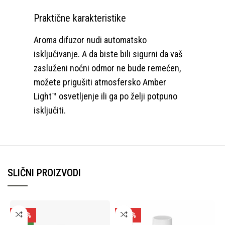
Praktične karakteristike
Aroma difuzor nudi automatsko
isključivanje. A da biste bili sigurni da vaš
zasluženi noćni odmor ne bude remećen,
možete prigušiti atmosfersko Amber
Light™ osvetljenje ili ga po želji potpuno
isključiti.
SLIČNI PROIZVODI
-25%
-56%