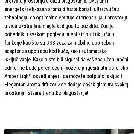
pretvara prostoriju u oazu blagostanja. Ovaj tihi i
energetski efikasan aroma difuzor koristi ultrazvučnu
tehnologiju da optimalno emituje eterična ulja u prostoriju
u vidu ekstra fine magle kad god to poželite. Zoe je
pobednik u svakom pogledu: njeni atributi uključuju
funkcije kao što su USB veza za mobilnu upotrebu i
adapter za upotrebu kod kuće, kao i automatsko
isključivanje. Kako biste bili sigurni da vaš zasluženi noćni
odmor ne bude poremećen, možete prigušiti atmosfersko
Amber Ligh™ osvetljenje ili ga možete potpuno isključiti.
Elegantan aroma difuzor Zoe dodaje dašak glamura svakoj
prostoriji i stvara trenutke blagostanja!