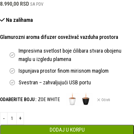
8.990,00
RSD
SA PDV
Na zalihama
Glamurozni aroma difuzer osveživač vazduha prostora
Impresivna svetlost boje ćilibara stvara obojenu
maglu u izgledu plamena
Ispunjava prostor finom mirisnom maglom
Svestran – zahvaljujući USB portu
ODABERITE BOJU
ZOE WHITE
Očisti
DODAJ U KORPU